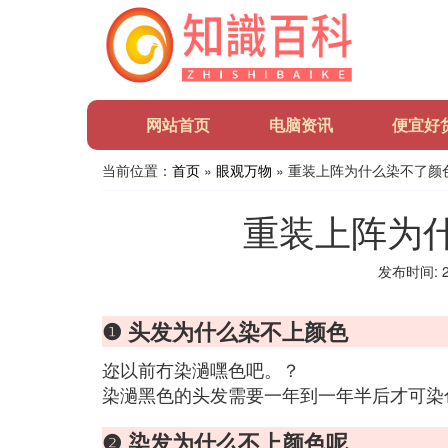
网站首页
电脑资讯
便宜好
当前位置：
首页
»
眼观万物
» 重装上阵为什么染不了颜
重装上阵为
发布时间: 20
❶ 头发为什么染不上颜色
迩以前冇染濄嘿色吧。？
染濄黑色的头发需要一年到一年半后才可染
❷ 染发为什么不上颜色呢