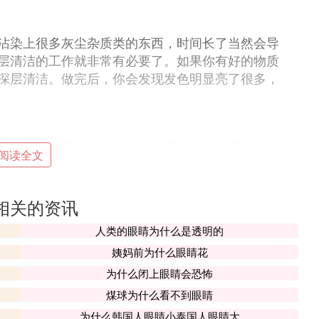
沾染上很多灰尘杂质类的东西，时间长了当然会导
层清洁的工作就非常有必要了。如果你有好的物质
深层清洁。做完后，你会发现发色明显亮了很多，
自己在家还是去美发店，一定要定期做好烫后的修
阅读全文
更要注意保养好。只要保持毛鳞片处于闭合状态，
流失。
相关的资讯
沾染上很多灰尘杂质类的东西，时间长了当然会导
人类的眼睛为什么是透明的
层清洁的工作就非常有必要了。如果你有好的物质
姨妈前为什么眼睛花
深层清洁。做完后，你会发现发色明显亮了很多，
为什么闭上眼睛会恐怖
煤球为什么看不到眼睛
为什么韩国人眼睛小泰国人眼睛大