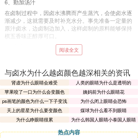
6、勤加汤汁
在卤制过程中，因卤水沸腾而产生蒸汽，会使卤水逐
渐减少，这就需要及时补充水分。事先准备一定量的
原汁卤水，边卤制边加入，这样卤制的原料能够保持
棋五香味正醇厚可口。
7、卤水中忌加入酱油
阅读全文
红卤中的金黄色是*糖色来产生的，千万不能以酱油
来代替，加糖色卤制的原料色泽金黄，不易变黑，而
与卤水为什么越卤颜色越深相关的资讯
加入酱油的卤水，时间稍长，经氧化后便会使色泽发
黑发暗，时间越长，色泽越黑越深，所以，有的卤制
肾虚为什么眼睛会难受
人类的眼睛为什么是透明的
的原料是黑色的不是金黄色，就是那个道理。
苹果咬了一口为什么会变颜色
姨妈前为什么眼睛花
8、就是熬好的卤水，应该妥善保管，不宜搅动
ps画笔的颜色为什么一下子变浅
为什么闭上眼睛会恐怖
了
这点做餐饮的朋友都是知道的，大家也懂我就不多说
天上的星星为什么要变颜色
煤球为什么看不到眼睛
了，比如夏天，如果经常搅动而不烧开，就会滋生细
为什么睁眼睛很累
为什么韩国人眼睛小泰国人眼睛
菌，而使卤汁变酸变味。
大
热点内容
9、是卤汁中应该加入一定量的鸡精和味精