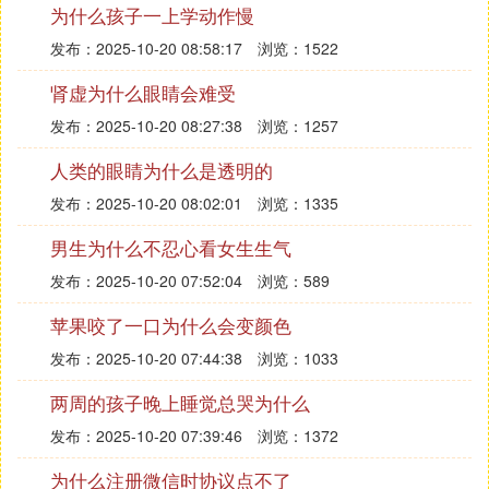
为什么孩子一上学动作慢
由于人民对鲜味的要求都比较高，还有就是味精的主
发布：2025-10-20 08:58:17
浏览：1522
要成分为谷氨酸钠，但是谷氨酸钠在160。C才能分
解为焦谷氨酸钠，所以在卤汁中加入味精不会对人体
肾虚为什么眼睛会难受
产生任何影响。
发布：2025-10-20 08:27:38
浏览：1257
人类的眼睛为什么是透明的
发布：2025-10-20 08:02:01
浏览：1335
(1)卤水为什么越卤颜色越深扩展阅读：
男生为什么不忍心看女生生气
卤菜菜品特点：
发布：2025-10-20 07:52:04
浏览：589
1、卤肉质地适口，味感丰富。卤制原料时，可根据
苹果咬了一口为什么会变颜色
原料的质地和食者对卤菜口感的要求，可耙则耙，可
发布：2025-10-20 07:44:38
浏览：1033
软则软，该脆则脆，他给人的口感最丰富，最适口。
两周的孩子晚上睡觉总哭为什么
2、香气宜人，润而不腻。由于卤菜中加入了一定量
的具有各自辛香味和香气的调料，所以卤制出来的菜
发布：2025-10-20 07:39:46
浏览：1372
品除了有醇厚的五香味感外，还有特别的香气。这些
为什么注册微信时协议点不了