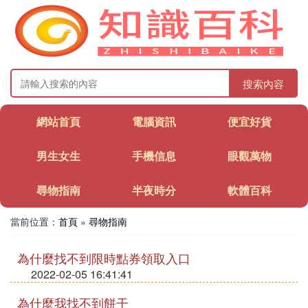
搜索內容
網站首頁
電腦資訊
便宜好貨
男生女生
手機信息
眼觀萬物
尋物指南
半夜時分
軟體百科
當前位置：
首頁
»
尋物指南
為什麼找不到限時點券領取入口
2022-02-05 16:41:41
為什麼我找不到餅干