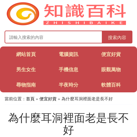
搜索內容
網站首頁
電腦資訊
便宜好貨
男生女生
手機信息
眼觀萬物
尋物指南
半夜時分
軟體百科
當前位置：
首頁
»
便宜好貨
» 為什麼耳洞裡面老是長不好
為什麼耳洞裡面老是長不
好