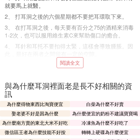
就要馬上就醫。
2、 打耳洞之後的六個星期都不要把耳環取下來。
3、 在打耳洞之後，每天要有百分之75的酒精來消毒
1-2次，也可以服用維生素C來幫助傷口的癒合。
4、 耳針和耳托不要扣得太緊，這樣會導致腫脹。因
此，最好在兩者之間留有一定的空隙。
閱讀全文
5、 建議半年以上才佩戴非純銀或純金的耳環，並且
佩戴的時間不要超過半天，否則會導致耳朵的炎症。
與為什麼耳洞裡面老是長不好相關的資
② 打耳洞一個月還沒好怎麼回事啊
訊
耳洞打了一個月還沒好，
為什麼得物東西比淘寶便宜
白柴為什麼不好賣
1.可能是因為你對金屬過敏。
娶老婆不好是因為什麼
為什麼便宜的奶粉不建議寶寶喝
2.可能是因為你自身癒合能力比較差，或者感染了。
3.如果有發紅發癢疼痛的症狀，那就是感染發炎了，
為什麼南方賣的東北大米不好吃
冷凍魚為什麼不好吃了
需要及時進行治療。
微信區王者為什麼技能不好按
轉轉上硬碟為什麼便宜
打耳洞一個月，沒有發炎流膿的情況，沒有過敏的情