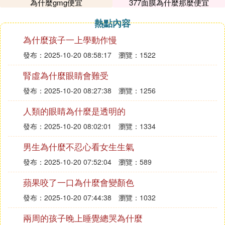
為什麼gmg便宜
377面膜為什麼那麼便宜
況是可以戴鏈式和掛鉤的指導意見：這樣的情況沒有
什麼問題。可以戴鏈式耳環和掛鉤耳環，建議不要戴
熱點內容
太重的就可以。
為什麼孩子一上學動作慢
如果是感染發炎的話,不要用手擠壓，應該將耳釘取
發布：2025-10-20 08:58:17
瀏覽：1522
下，可以使用碘伏消毒，並且及時的引流出裡面的壞
死組織，應該到外科進行治療。不要吃辛辣等刺激性
腎虛為什麼眼睛會難受
食物。
發布：2025-10-20 08:27:38
瀏覽：1256
③ 打了耳洞怎麼會一直長不好，這到底是
人類的眼睛為什麼是透明的
為什麼怎麼能養好！
發布：2025-10-20 08:02:01
瀏覽：1334
您好
男生為什麼不忍心看女生生氣
我的耳朵前幾天也和你一樣
發布：2025-10-20 07:52:04
瀏覽：589
我想你的耳洞一定是打的季節不對 我的耳洞也打了4
蘋果咬了一口為什麼會變顏色
年了 可是也沒長好
發布：2025-10-20 07:44:38
瀏覽：1032
兩周的孩子晚上睡覺總哭為什麼
一是因為你打的時間不對 天太熱或者太冷 這樣傷口