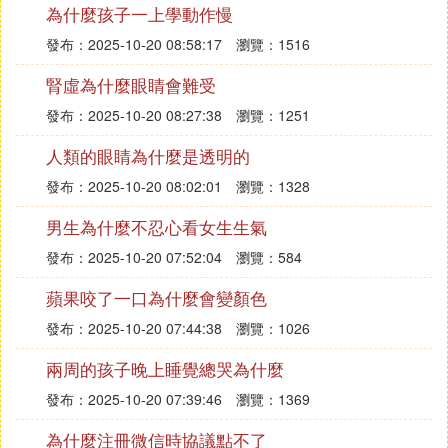
綜上所述，德爾惠童鞋之所以價格便宜，是因為其在
為什麼孩子一上學動作慢
原材料選擇、生產工藝、營銷策略、規模經濟和市場
發布：2025-10-20 08:58:17
瀏覽：1516
定位等方面都進行了有效的成本控制，從而為消費者
提供了高性價比的產品。
腎虛為什麼眼睛會難受
發布：2025-10-20 08:27:38
瀏覽：1251
人類的眼睛為什麼是透明的
發布：2025-10-20 08:02:01
瀏覽：1328
男生為什麼不忍心看女生生氣
發布：2025-10-20 07:52:04
瀏覽：584
蘋果咬了一口為什麼會變顏色
發布：2025-10-20 07:44:38
瀏覽：1026
兩周的孩子晚上睡覺總哭為什麼
發布：2025-10-20 07:39:46
瀏覽：1369
為什麼注冊微信時協議點不了