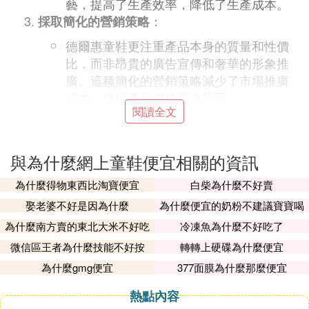
藝，提高了生產效率，降低了生產成本。
：
採取簡化的營銷策略
德爾惠童鞋更注重產品本身的質量和性價
比，而非昂貴的廣告宣傳和奢華的形象推
廣。這種簡化的營銷策略減少了市場推廣
成本，使得產品價格更為親民。
閱讀全文
：
通過規模經濟實現成本控制
作為一家大規模的童裝品牌，德爾惠童鞋
可以通過批量生產和采購來獲得更低的原
與為什麼網上童鞋便宜相關的資訊
材料價格和製造成本，從而實現成本控
為什麼得物東西比淘寶便宜
白柴為什麼不好賣
制，降低產品價格。
娶老婆不好是因為什麼
為什麼便宜的奶粉不建議寶寶喝
：
少涉足高檔市場
為什麼南方賣的東北大米不好吃
冷凍魚為什麼不好吃了
德爾惠童鞋將主要市場定位於中低端消費
微信區王者為什麼技能不好按
轉轉上硬碟為什麼便宜
者群體，不會將資源過多投入到高檔市
場，這也有助於控制產品的價格，使其保
為什麼gmg便宜
377面膜為什麼那麼便宜
持在較低水平。
熱點內容