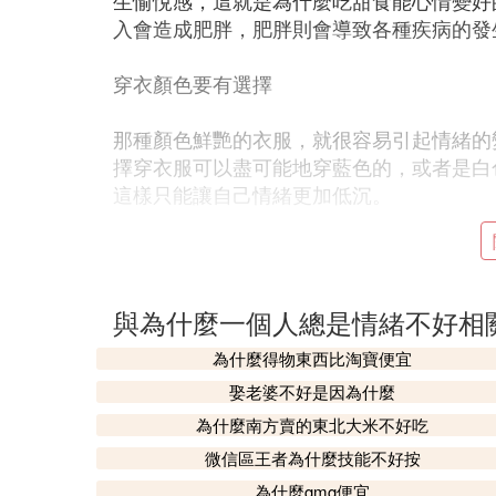
生愉悅感，這就是為什麼吃甜食能心情變好
入會造成肥胖，肥胖則會導致各種疾病的發
穿衣顏色要有選擇
那種顏色鮮艷的衣服，就很容易引起情緒的
擇穿衣服可以盡可能地穿藍色的，或者是白
這樣只能讓自己情緒更加低沉。
保證充足睡眠
想要保證負面情緒的消失，最好保證充足睡
與為什麼一個人總是情緒不好相
正常情況下，我的睡眠時間應該是在7-8
是每天能夠在同一時間入睡和起床，這樣在
為什麼得物東西比淘寶便宜
緒的出現。
娶老婆不好是因為什麼
為什麼南方賣的東北大米不好吃
② 為什麼每隔一段時間心情就會特
微信區王者為什麼技能不好按
的情緒
為什麼gmg便宜