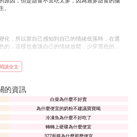
的原因，但是甜食不宜吃太多，因為過多甜食的攝
生。
變化，所以當自己感知到自己的情緒低落時，在選
色的，這樣也會讓自己的情緒放鬆，少穿黑色的，
閱讀全文
眠，因為睡眠的不充足也會造成情緒上的不穩定。
關的資訊
小時左右，休息時間足夠的同時還要保證作息規律，就
第二天的時候精力才能更加充沛，也不會有負面情
白柴為什麼不好賣
為什麼便宜的奶粉不建議寶寶喝
冷凍魚為什麼不好吃了
別糟糕，煩躁呢，不知道大家有沒有這樣
轉轉上硬碟為什麼便宜
377面膜為什麼那麼便宜