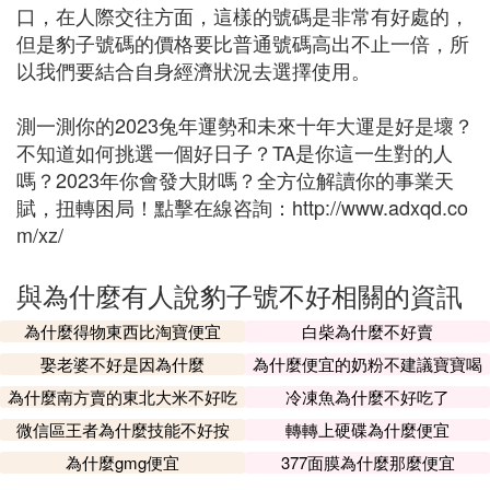
口，在人際交往方面，這樣的號碼是非常有好處的，
但是豹子號碼的價格要比普通號碼高出不止一倍，所
以我們要結合自身經濟狀況去選擇使用。
測一測你的2023兔年運勢和未來十年大運是好是壞？
不知道如何挑選一個好日子？TA是你這一生對的人
嗎？2023年你會發大財嗎？全方位解讀你的事業天
賦，扭轉困局！點擊在線咨詢：http://www.adxqd.co
m/xz/
與為什麼有人說豹子號不好相關的資訊
為什麼得物東西比淘寶便宜
白柴為什麼不好賣
娶老婆不好是因為什麼
為什麼便宜的奶粉不建議寶寶喝
為什麼南方賣的東北大米不好吃
冷凍魚為什麼不好吃了
微信區王者為什麼技能不好按
轉轉上硬碟為什麼便宜
為什麼gmg便宜
377面膜為什麼那麼便宜