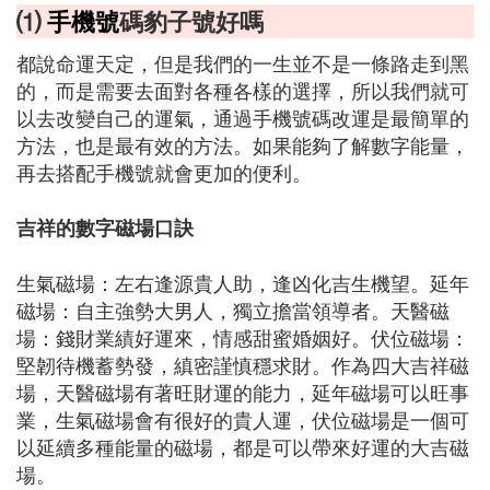
⑴
手機號
碼豹子號好嗎
都說命運天定，但是我們的一生並不是一條路走到黑
的，而是需要去面對各種各樣的選擇，所以我們就可
以去改變自己的運氣，通過手機號碼改運是最簡單的
方法，也是最有效的方法。如果能夠了解數字能量，
再去搭配手機號就會更加的便利。
吉祥的數字磁場口訣
生氣磁場：左右逢源貴人助，逢凶化吉生機望。延年
磁場：自主強勢大男人，獨立擔當領導者。天醫磁
場：錢財業績好運來，情感甜蜜婚姻好。伏位磁場：
堅韌待機蓄勢發，縝密謹慎穩求財。作為四大吉祥磁
場，天醫磁場有著旺財運的能力，延年磁場可以旺事
業，生氣磁場會有很好的貴人運，伏位磁場是一個可
以延續多種能量的磁場，都是可以帶來好運的大吉磁
場。