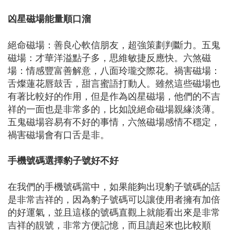
凶星磁場能量順口溜
絕命磁場：善良心軟信朋友，超強策劃判斷力。五鬼
磁場：才華洋溢點子多，思維敏捷反應快。六煞磁
場：情感豐富善解意，八面玲瓏交際花。禍害磁場：
舌燦蓮花唇鼓舌，甜言蜜語打動人。雖然這些磁場也
有著比較好的作用，但是作為凶星磁場，他們的不吉
祥的一面也是非常多的，比如說絕命磁場親緣淡薄。
五鬼磁場容易有不好的事情，六煞磁場感情不穩定，
禍害磁場會有口舌是非。
手機號碼選擇豹子號好不好
在我們的手機號碼當中，如果能夠出現豹子號碼的話
是非常吉祥的，因為豹子號碼可以讓使用者擁有加倍
的好運氣，並且這樣的號碼直觀上就能看出來是非常
吉祥的靚號，非常方便記憶，而且讀起來也比較順