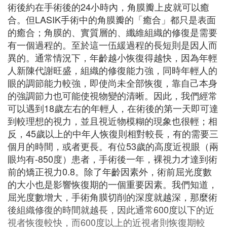
術後約在手術後的24小時內，角膜瓣上皮就可以癒
合。但LASIK手術中的角膜瓣的「癒合」都只是表面
的癒合；角膜的、實質層的、纖維組織的修復是需要
有一個過程的。至於這一伍緩過程的長短則是因人而
異的。通常情況下，年齡越小恢復得越快，因為年輕
人新陳代謝旺盛，組織的修復能力強，同時年輕人的
眼的調節能力較強，即使尚未全部恢復，靠自己本身
的強調節力也可能使視物變的清晰。因此，我們經常
可以遇到18歲左右的年輕人，在術後的第一天即可達
到較理想的視力，並且視近物模糊的現象也很輕；相
反，45歲以上的中年人恢復則相對較長，有的需要三
個月的時間，或者更長。有位53歲的高度近視眼（兩
眼均有-850度）患者，手術後一年，裸視力才達到術
前的矯正視力0.8。除了年齡因素外，術前屈光度數
的大小也是影響恢復期的一個重要因素。我們知道，
屈光度數增大，手術角膜切削的深度就越深，那麼術
後組織修復的時間就越長，因此通常600度以下的近
視者恢復較快，而600度以上的近視者則恢復期較