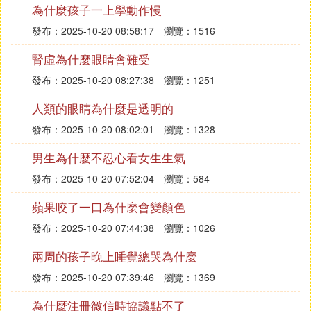
為什麼孩子一上學動作慢
以打但是在運動時要注意一下，最好別碰到眼部。若
有不適，及時到醫院復查一下。建議：小心點為好
發布：2025-10-20 08:58:17
瀏覽：1516
腎虛為什麼眼睛會難受
最後個希望你注意的幾個問題：
一、戶外
保護眼睛
發布：2025-10-20 08:27:38
瀏覽：1251
LASIK手術後，白天外出建議配戴太陽眼鏡，不僅防
人類的眼睛為什麼是透明的
風，避免眼睛乾燥或異物侵入，同時亦避免眼睛直視
發布：2025-10-20 08:02:01
瀏覽：1328
太陽，而讓夏季強烈的陽光傷害你的眼睛。
二、眼睛出現不舒服
男生為什麼不忍心看女生生氣
建議隨身攜帶眼科專家開出的眼葯水。倘若感到眼睛
發布：2025-10-20 07:52:04
瀏覽：584
有輕微的異物感、紅腫或流淚現象，千萬不可用手搓
揉眼睛四周，尤其是上眼皮到眉毛的這塊區域，以免
蘋果咬了一口為什麼會變顏色
發炎或感染。建議按照眼科醫師的專腔橋模業指導，
發布：2025-10-20 07:44:38
瀏覽：1026
使用治療用眼葯水及人工淚液，減緩及治療眼睛的不
適。如仍不適應，則應盡速回原手術醫院檢查。
兩周的孩子晚上睡覺總哭為什麼
三、睡眠中保護眼睛
發布：2025-10-20 07:39:46
瀏覽：1369
由於睡覺時會較為放鬆自己的警覺心，所以有時會因
為什麼注冊微信時協議點不了
為眼睛的不適，而無意識地去搓揉眼球。或是因為睡