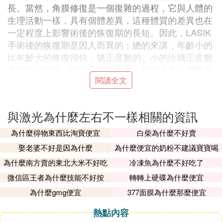
長。當然，角膜修復是一個復雜的過程，它與人體的
生理活動一樣，具有個體差異，這種體質的差異也在
一定程度上影響術後的恢復期的長短。因此，LASIK
手術後的恢復期是因人而異的；總的來講，年齡小的
比年齡大的恢復得快，矯正度數的、小的比矯正度數
大的復元得快。從臨床統計來看，年輕人在一個星期
閱讀全文
就可以傷口癒合，一個月左右基本復元，即可達到或
接近達到術前的矯正視力。
與激光為什麼左右不一樣相關的資訊
2、LASIK和EK手術區別很大：包括對酒精的過敏，
不做角膜瓣，這里我不做比較
為什麼得物東西比淘寶便宜
白柴為什麼不好賣
娶老婆不好是因為什麼
為什麼便宜的奶粉不建議寶寶喝
3、個人觀點：LASIK不適合當兵、警察和體育愛好
為什麼南方賣的東北大米不好吃
冷凍魚為什麼不好吃了
者，因為角膜瓣一直殘留，會造成角膜瓣相關的並發
微信區王者為什麼技能不好按
轉轉上硬碟為什麼便宜
症
為什麼gmg便宜
377面膜為什麼那麼便宜
4、LASIK術後三個月內不能有劇烈運動。一年內避
熱點內容
免眼部對抗性運行。所以，手術一段時間後，籃球可