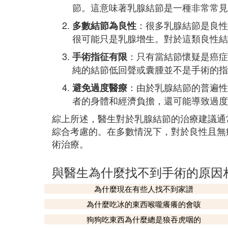
節。這意味著乳腺結節是一種非常常見
：很多乳腺結節是良性
多數結節為良性
很可能只是乳腺增生。對於這類良性結
：只有當結節懷疑是癌症
手術指征有限
純的結節低回聲或囊腫並不是手術的指
：由於乳腺結節的普遍性
避免過度醫療
者的身體和經濟負擔，還可能導致過度
綜上所述，醫生對於乳腺結節的治療建議通
綜合考慮的。在多數情況下，對於良性且無
術治療。
與醫生為什麼找不到手術的原因
為什麼現在有些人找不到家譜
為什麼吃冰的東西喉嚨癢癢的會咳
狗狗吃東西為什麼總是狼吞虎咽的