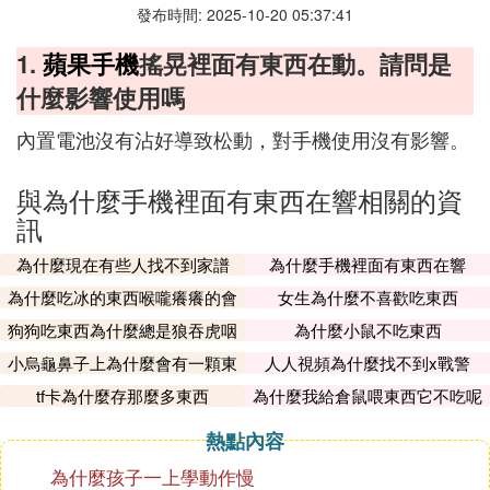
發布時間: 2025-10-20 05:37:41
1.
蘋果手機
搖晃裡面有東西在動。請問是
什麼影響使用嗎
內置電池沒有沾好導致松動，對手機使用沒有影響。
與為什麼手機裡面有東西在響相關的資
訊
為什麼現在有些人找不到家譜
為什麼手機裡面有東西在響
為什麼吃冰的東西喉嚨癢癢的會
女生為什麼不喜歡吃東西
咳
狗狗吃東西為什麼總是狼吞虎咽
為什麼小鼠不吃東西
的
小烏龜鼻子上為什麼會有一顆東
人人視頻為什麼找不到x戰警
西
tf卡為什麼存那麼多東西
為什麼我給倉鼠喂東西它不吃呢
熱點內容
為什麼孩子一上學動作慢