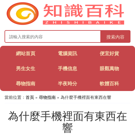
搜索內容
網站首頁
電腦資訊
便宜好貨
男生女生
手機信息
眼觀萬物
尋物指南
半夜時分
軟體百科
當前位置：
首頁
»
尋物指南
» 為什麼手機裡面有東西在響
為什麼手機裡面有東西在
響