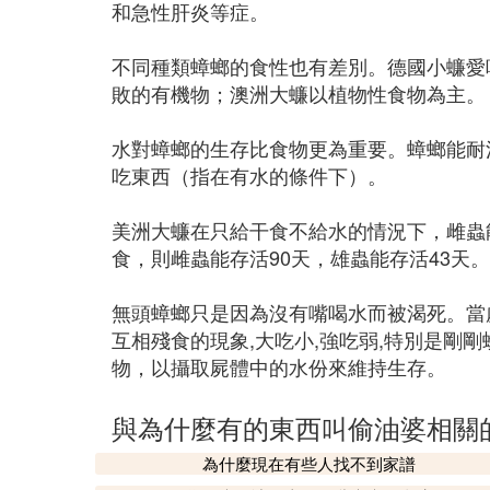
和急性肝炎等症。
不同種類蟑螂的食性也有差別。德國小蠊愛
敗的有機物；澳洲大蠊以植物性食物為主。
水對蟑螂的生存比食物更為重要。蟑螂能耐
吃東西（指在有水的條件下）。
美洲大蠊在只給干食不給水的情況下，雌蟲能
食，則雌蟲能存活90天，雄蟲能存活43天
無頭蟑螂只是因為沒有嘴喝水而被渴死。當
互相殘食的現象,大吃小,強吃弱,特別是剛剛
物，以攝取屍體中的水份來維持生存。
與為什麼有的東西叫偷油婆相關
為什麼現在有些人找不到家譜