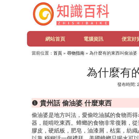
網站首頁
電腦資訊
便宜好
當前位置：
首頁
»
尋物指南
» 為什麼有的東西叫偷油婆
為什麼有
發布時間: 20
❶ 貴州話 偷油婆 什麼東西
偷油婆是地方叫法，愛偷吃油膩的食物而得
器，能啃吃東西。蟑螂的食物非常復雜，從
膠皮，硬紙板，肥皂，油漆屑，枯葉，紡織
以靠 糨糊活一個禮拜，美國蟑螂只喝水可