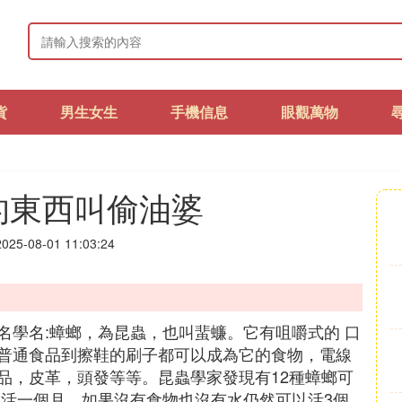
貨
男生女生
手機信息
眼觀萬物
的東西叫偷油婆
25-08-01 11:03:24
名學名:蟑螂，為昆蟲，也叫蜚蠊。它有咀嚼式的 口
普通食品到擦鞋的刷子都可以成為它的食物，電線
品，皮革，頭發等等。昆蟲學家發現有12種蟑螂可
以活一個月，如果沒有食物也沒有水仍然可以活3個