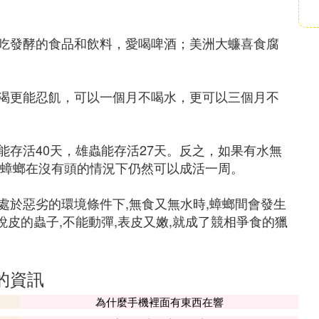
吃發酵的食品和飲料，愛喝啤酒；美洲大蠊喜食腐
渴更能忍飢，可以一個月不喝水，更可以三個月不
存活40天，雄蟲能存活27天。反之，如果有水無
。蟑螂在沒有頭的情況下仍然可以成活一周。
處於惡劣的環境條件下,無食又無水時,蟑螂間會發生
蛻皮的蟲子,不能動彈,表皮又嫩,就成了競相爭食的獵
的資訊
為什麼手機裡面有東西在響