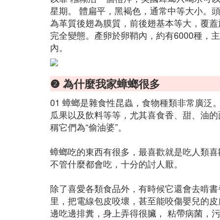
星期。 體扁平，黑褐色，通常中等大小。
為革質後翅為膜質，前後翅基本等大，覆蓋
完全變態。產卵於卵鞘內，約有6000種，
內。
❷ 為什麼我家蟑螂很多
01 蟑螂是雜食性昆蟲，食物種類非常廣
瓜果以及飲料等等，尤其喜食香、甜、油的
稱它們為“偷油婆”。
蟑螂吃的東西有很多，最喜歡就是吃人類喜
不管什麼都會吃，十分的討人厭。
除了喜愛各類食品外，有時候它還會去啃書
里，把電線包皮咬壞，甚至能咬傷嬰兒的皮
邊吃邊排糞，身上弄得很臟， 粘帶病菌，