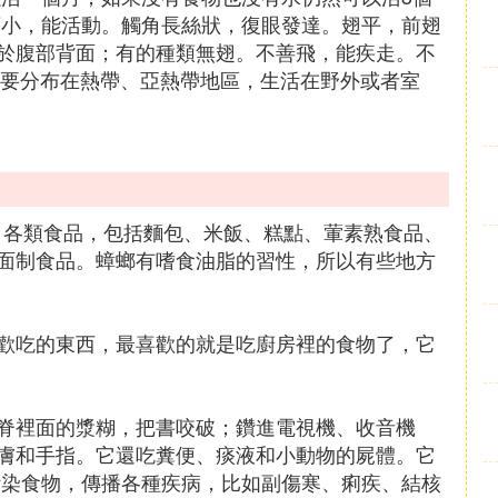
頭小，能活動。觸角長絲狀，復眼發達。翅平，前翅
於腹部背面；有的種類無翅。不善飛，能疾走。不
主要分布在熱帶、亞熱帶地區，生活在野外或者室
泛。各類食品，包括麵包、米飯、糕點、葷素熟食品、
面制食品。蟑螂有嗜食油脂的習性，所以有些地方
歡吃的東西，最喜歡的就是吃廚房裡的食物了，它
脊裡面的漿糊，把書咬破；鑽進電視機、收音機
膚和手指。它還吃糞便、痰液和小動物的屍體。它
污染食物，傳播各種疾病，比如副傷寒、痢疾、結核