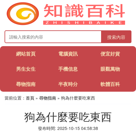
搜索內容
網站首頁
電腦資訊
便宜好貨
男生女生
手機信息
眼觀萬物
尋物指南
半夜時分
軟體百科
當前位置：
首頁
»
尋物指南
» 狗為什麼要吃東西
狗為什麼要吃東西
發布時間: 2025-10-15 04:58:38