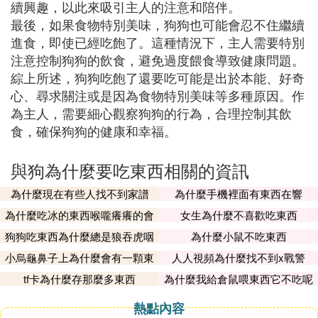
續興趣，以此來吸引主人的注意和陪伴。
最後，如果食物特別美味，狗狗也可能會忍不住繼續
進食，即使已經吃飽了。這種情況下，主人需要特別
注意控制狗狗的飲食，避免過度餵食導致健康問題。
綜上所述，狗狗吃飽了還要吃可能是出於本能、好奇
心、尋求關注或是因為食物特別美味等多種原因。作
為主人，需要細心觀察狗狗的行為，合理控制其飲
食，確保狗狗的健康和幸福。
與狗為什麼要吃東西相關的資訊
為什麼現在有些人找不到家譜
為什麼手機裡面有東西在響
為什麼吃冰的東西喉嚨癢癢的會
女生為什麼不喜歡吃東西
咳
狗狗吃東西為什麼總是狼吞虎咽
為什麼小鼠不吃東西
的
小烏龜鼻子上為什麼會有一顆東
人人視頻為什麼找不到x戰警
西
tf卡為什麼存那麼多東西
為什麼我給倉鼠喂東西它不吃呢
熱點內容