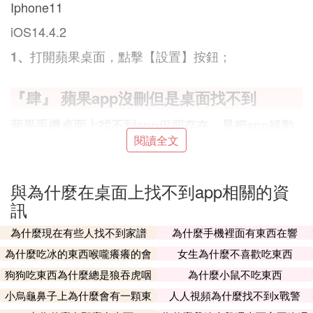
Iphone11
iOS14.4.2
打開蘋果桌面，點擊【設置】按鈕；
1、
『肆』 蘋果app沒刪但是桌面找不到
蘋果手機桌面上找不到app但卻存在，是把app移動
閱讀全文
到app資源庫的緣故。
1、首先在打開的手機桌面中，長按桌面圖標，點擊
「移除App」。
與為什麼在桌面上找不到app相關的資
訊
『伍』 為什麼電腦下載的軟體在桌面上看
為什麼現在有些人找不到家譜
為什麼手機裡面有東西在響
不到
為什麼吃冰的東西喉嚨癢癢的會
女生為什麼不喜歡吃東西
咳
因為電腦在下載軟體時由於軟體不同，就會有不同的
狗狗吃東西為什麼總是狼吞虎咽
為什麼小鼠不吃東西
的
下載位置，這和軟體的默認設置有關。而且一般的下
小烏龜鼻子上為什麼會有一顆東
人人視頻為什麼找不到x戰警
載軟體的默認下載位置也不是桌面，都下載到桌面多
西