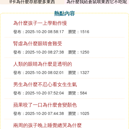
tf卡為什麼存那麼多東西
為什麼我給倉鼠喂東西它不吃呢
亂啊。
你可以到下載軟體找到下載的文件，然後看看有沒有
熱點內容
在文件夾顯示的選項，有的話你點開這個選項就可以
為什麼孩子一上學動作慢
看到你下載的軟體了。
發布：2025-10-20 08:58:17
瀏覽：1516
『陸』 電腦下載安裝的軟體在桌面上找不
腎虛為什麼眼睛會難受
到怎麼回事
發布：2025-10-20 08:27:38
瀏覽：1250
第一種情況：所有快捷方式都不見了。 瞄一瞄自己
人類的眼睛為什麼是透明的
的電腦，看看是否上面所有的快捷方式都不在了。是
發布：2025-10-20 08:02:01
瀏覽：1327
的話，小夥伴們就在桌面上右擊一下自己的滑鼠，彈
出灰色的列表後選擇第一個」查看「，再在它的展開
男生為什麼不忍心看女生生氣
的列表裡選擇」顯示桌面圖標「，然後就可以在桌面
發布：2025-10-20 07:52:04
瀏覽：584
上看到不僅僅是那個軟體的快捷方式出來了，其他的
圖標也都顯示出來啦。
蘋果咬了一口為什麼會變顏色
發布：2025-10-20 07:44:38
瀏覽：1025
第二種情況：某個/些快捷方式不見了。 小夥伴們經
兩周的孩子晚上睡覺總哭為什麼
過自己的觀察，如果我們的桌面上出現了一部分的快