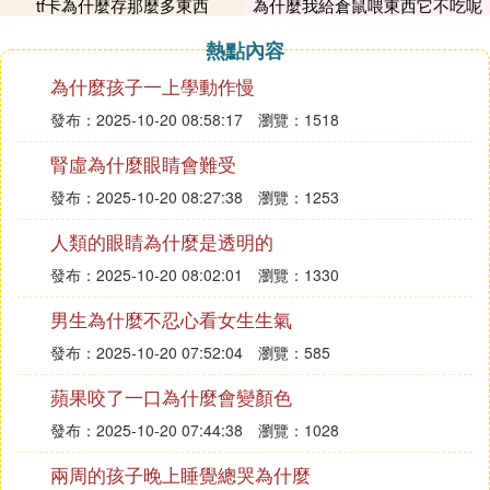
7. 紅米11沒有微信視頻美顏怎麼下載
tf卡為什麼存那麼多東西
為什麼我給倉鼠喂東西它不吃呢
不用下載。
熱點內容
微信視頻的美顏功能在手機的設置當中。
為什麼孩子一上學動作慢
在手機設置菜單中點擊【更多設置】。選擇【視頻通
發布：2025-10-20 08:58:17
瀏覽：1518
話美顏】。將【美顏開關】開啟即可。
腎虛為什麼眼睛會難受
8. 微信視頻怎麼開美顏紅米k40
發布：2025-10-20 08:27:38
瀏覽：1253
摘要 1、在手機設置菜單中點擊【更多設置】。
人類的眼睛為什麼是透明的
9. 紅米note11pro微信視頻美顏在哪裡
發布：2025-10-20 08:02:01
瀏覽：1330
摘要 1.打開紅米手機，點擊設置裡面的更多設置。
男生為什麼不忍心看女生生氣
發布：2025-10-20 07:52:04
瀏覽：585
10. 為什麼紅米note9pro沒有微信視頻美顏
功能
蘋果咬了一口為什麼會變顏色
發布：2025-10-20 07:44:38
瀏覽：1028
系統本身不支持了，這個是沒有辦法了，建議可以嘗
試其他第三方軟體。
兩周的孩子晚上睡覺總哭為什麼