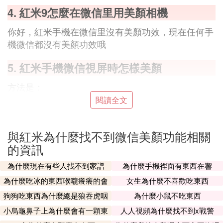
4. 紅米9怎麼在微信里用美顏相機
你好，紅米手機在微信里沒有美顏功效，現在任何手
機微信都沒有美顏功效哦
5. 紅米手機微信視屏時怎樣美顏
方法是：
閱讀全文
1、首先，找到手機設置，也可以下滑手機之後在手
機通知欄中找到一個齒輪樣子的圖標。
與紅米為什麼找不到微信美顏功能相關
的資訊
為什麼現在有些人找不到家譜
為什麼手機裡面有東西在響
6. 紅米note9怎麼沒有微信視頻美顏
為什麼吃冰的東西喉嚨癢癢的會
女生為什麼不喜歡吃東西
咳
狗狗吃東西為什麼總是狼吞虎咽
為什麼小鼠不吃東西
摘要 紅米note9不支持微信美顏的功能。
的
小烏龜鼻子上為什麼會有一顆東
人人視頻為什麼找不到x戰警
西