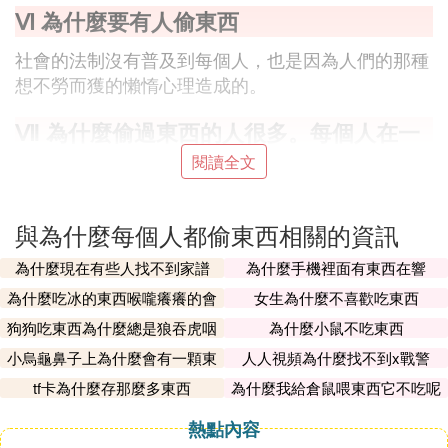
Ⅵ 為什麼要有人偷東西
社會的法制沒有普及到每個人，也是因為人們的那種
想不勞而獲的懶惰心理造成的。
Ⅶ 為什麼偷過東西的人很多。每個人在一
生中，都會偷東西，只不過次數少而已！
閱讀全文
最開始偷東西或許是因為他並不知道這種行為是錯誤
的，並且在這個過程中他獲得了一定的好處。還有的
與為什麼每個人都偷東西相關的資訊
人就純粹是想不勞而獲，而獲得的利益遠遠高過收到
為什麼現在有些人找不到家譜
為什麼手機裡面有東西在響
的懲罰，所以一直持續這種行為。
為什麼吃冰的東西喉嚨癢癢的會
女生為什麼不喜歡吃東西
咳
Ⅷ 為什麼很多很多的農村人愛偷東西呢
狗狗吃東西為什麼總是狼吞虎咽
為什麼小鼠不吃東西
的
小烏龜鼻子上為什麼會有一顆東
人人視頻為什麼找不到x戰警
不是所有的農村人都愛偷東西，只是有一部分人被生
西
活所迫，或者從小養成愛佔便宜的性格，所以他愛偷
tf卡為什麼存那麼多東西
為什麼我給倉鼠喂東西它不吃呢
東西，要從小就要教育君子愛財取之有道，不能不勞
熱點內容
而獲。 其實現在的農場素質還是蠻高的，並不是所