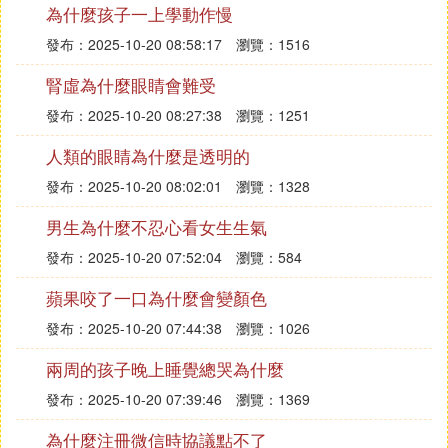
有的人都愛偷東西，可能是個別現象。你不能以偏概
為什麼孩子一上學動作慢
全。有些人他本身可能順手牽羊，那是他個人的問
發布：2025-10-20 08:58:17
瀏覽：1516
題，並不是所有的農村人都是這樣。
腎虛為什麼眼睛會難受
一般來說，只要每家每戶都種著菜，就不會有人偷。
但也有例外，就是有人種的菜不全面，譬如只種了白
發布：2025-10-20 08:27:38
瀏覽：1251
菜，沒種紅蘿卜，看到別人家菜地的紅蘿卜長勢喜人
人類的眼睛為什麼是透明的
就去偷人家的紅蘿卜。於是，很多農民只是種普通的
大白菜，而不種一些稀罕菜，免得被人偷。有的農民
發布：2025-10-20 08:02:01
瀏覽：1328
不種菜，只種糧食，想吃菜了就去買。但他們有時候
男生為什麼不忍心看女生生氣
到地里去，看到誰家的菜長得好，就會順手牽羊，拔
發布：2025-10-20 07:52:04
瀏覽：584
點回家，起碼解決一兩頓飯的配菜問題，不用花錢去
買了。還有流竄作案的，到別的村去轉悠，偷點菜回
蘋果咬了一口為什麼會變顏色
家，不容易讓人發覺。即便主人知道丟菜了也不會懷
發布：2025-10-20 07:44:38
瀏覽：1026
疑別村的人偷了，而是懷疑本村人偷了。有那過路的
順手拔兩顆菜，主人也就不計較了，因為地頭沒有攝
兩周的孩子晚上睡覺總哭為什麼
像頭也不值得去報警，丟就丟了吧，只當自己種的菜
發布：2025-10-20 07:39:46
瀏覽：1369
非常好，得到了路人的承認和贊揚
為什麼注冊微信時協議點不了