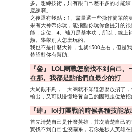
多。想練技術，只有跟自己差不多的才能練
麼練啊。
之後還有幾點：1、盡量選一些操作簡單的
果有大神帶你玩，能指點你玩你會提升的很
能，定位。4、補刀是基本功，所以，線上
頻。學學別人怎麼玩的。
我也不是什麼大神，也就1500左右，但是
希望對你有幫助。
『叄』 LOL團戰怎麼找不到自己
在那。我都是點他們血最少的打
大局觀不夠，一大團就不知道怎麼放招了，
輸出，又可以慢慢培養自己的團戰走位放招
『肆』 lol打團戰的時候各種技能
首先清楚自己是什麼英雄，其次清楚自己的
實找不到自己也沒關系，若你是秒人英雄在團