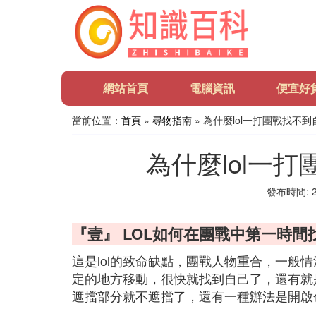
網站首頁
電腦資訊
便宜好
當前位置：
首頁
»
尋物指南
» 為什麼lol一打團戰找不
為什麼lol一
發布時間: 20
『壹』 LOL如何在團戰中第一時間
這是lol的致命缺點，團戰人物重合，一般
定的地方移動，很快就找到自己了，還有就
遮擋部分就不遮擋了，還有一種辦法是開啟