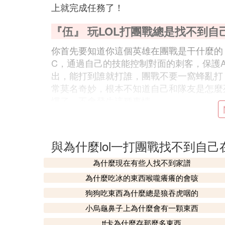
上就完成任務了！
『伍』 玩LOL打團戰總是找不到自
你首先要知道你這個英雄在團戰是干什麼的
C，通過自己的技能控制對面的刺客，保護A
出，能打到誰就打誰，團戰不要一窩蜂亂打
常莫名奇妙，根本不知道自己和隊友是怎麼
慣了，不會發生這種事情
『陸』 玩英雄聯盟時候一打團就看
你可以這樣試試，下次打團的時候只盯著你
與為什麼lol一打團戰找不到自
是C位
為什麼現在有些人找不到家譜
『柒』 LOL打團就懵 感覺啥都不
為什麼吃冰的東西喉嚨癢癢的會咳
狗狗吃東西為什麼總是狼吞虎咽的
人是自己然後亂丟技能 怎麼辦
小烏龜鼻子上為什麼會有一顆東西
新手就做好自己，不用總是去顧到別人，那
tf卡為什麼存那麼多東西