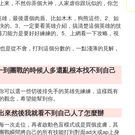
上來，不然你弄個大神，人家虐你跟玩似的，你怎
英雄，最後選個肉盾。比如木木，狗熊這些。2、如
快的。3、一定要看英雄介紹，搞清楚這個英雄的技
補刀能力是要好好練練的。5、上網看一下攻略，視
我也是從不會，打到這個分數的，一點淺薄的見解，
。一到團戰的時候人多還亂根本找不到自己
你可以選一些切後排先手的英雄先練練，這樣既有
的觀念，希望能幫到你。
放出來然後我就看不到自己人了怎麼辦
每一次走位，再者啟動色盲模式或是買個皮膚，其
戰瞬間將自己的所有技能打到對面ad火或ap上身