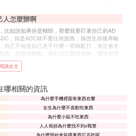
己人怎麼辦啊
，比如說如果你是輔助，那麼就要盯著自己的AD
DC，你是ADC就不要往前面跑，保證生存後再輸
，自己不知道自己是干什麼一窩峰亂打，肯定會非
死的，思路清晰點，做好自己應該做的，慢慢就習
閱讀全文
不到自己在哪
自己，別的不用管，盯著你自己是很重要的，尤其
己在哪相關的資訊
為什麼手機裡面有東西在響
知道 連自己在哪都不知道 有時候還會以為別
女生為什麼不喜歡吃東西
為什麼小鼠不吃東西
人人視頻為什麼找不到x戰警
樣很容易死。別一開團就沖上去，讓adc打先，有技
為什麼我給倉鼠喂東西它不吃呢