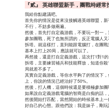
『貳』 英雄聯盟新手，團戰時經常
我給你點建議吧。
首先你的情況是從來沒接觸過英雄聯盟，新
不行，不妨多做兩遍。
然後，首先打自定義游戲，不要玩一對一，
參加團戰，死了也無所謂的，反正電腦人又
拆塔。就這樣打，直到能跟電腦打，在團戰
基本上打上20局，應該就可以了。
再然後，還是打自定義游戲，這次打1對1
拆塔，主要練習補兵和技能釋放，知道你殺
局就差不多了。
其實自定義游戲，等你水平夠了的情況下，
上，你說的情況已經治好了50%。
然後，打人機，這個時候還是要積極參加團
如果說自定義游戲電腦的智商是白痴的話，
然後開始打匹配，當然開始的時候基本上一
好自己的心態。跟他們說：我是妹子，剛玩