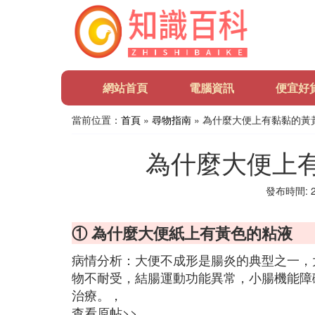
網站首頁
電腦資訊
便宜好
當前位置：
首頁
»
尋物指南
» 為什麼大便上有黏黏的黃
為什麼大便上
發布時間: 20
① 為什麼大便紙上有黃色的粘液
病情分析：大便不成形是腸炎的典型之一，
物不耐受，結腸運動功能異常，小腸機能障
治療。，
查看原帖>>