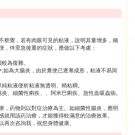
不察覺，若有肉眼可見的粘液，說明其量增多，稱
便，伴里急後重的症狀，應做以下考慮：
因較為復雜。
中;如為大腸炎，由於糞便已逐漸成形，粘液不易與
單純粘液便析粘液無透明、稍粘稠。
腸炎、細菌性痢疾、、阿米巴痢疾、急性血吸蟲病。
療，葯物則以對症治療為主。如細菌性腸炎，應明
感就用該葯治療，才能獲得較滿意的治療效果。
以再次咨詢我，祝您身體健康。