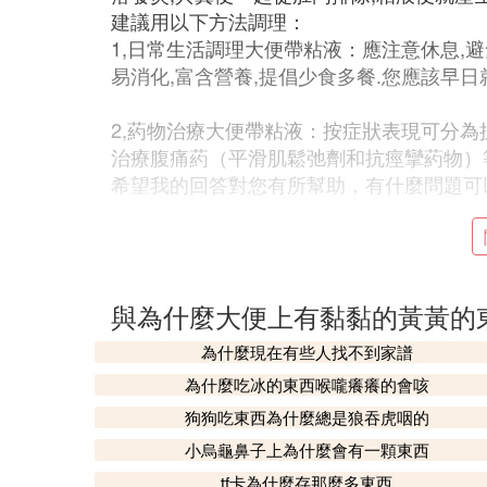
建議用以下方法調理：
1,日常生活調理大便帶粘液：應注意休息,避
易消化,富含營養,提倡少食多餐.您應該早日
2,葯物治療大便帶粘液：按症狀表現可分為
治療腹痛葯（平滑肌鬆弛劑和抗痙攣葯物）
希望我的回答對您有所幫助，有什麼問題可
⑥ 便便得時候有又黃又粘的東西是
拉肚子拉到後階段就是這樣的，拉的都是黃
你看病，讓醫生為你對症下葯，很快就會好
與為什麼大便上有黏黏的黃黃的
趴下的。
為什麼現在有些人找不到家譜
⑦ 求問我排的大便上有黃色粘液是
為什麼吃冰的東西喉嚨癢癢的會咳
狗狗吃東西為什麼總是狼吞虎咽的
腹瀉是由很多不同原因引起，以大便次數比
液便、膿血便等為主要表現的胃腸道功能紊
小烏龜鼻子上為什麼會有一顆東西
tf卡為什麼存那麼多東西