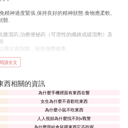
免精神過度緊張,保持良好的精神狀態.食物應柔軟,
就醫.
抗腹瀉葯,治療便秘葯（可溶性的纖維或緩瀉劑）及
等
以再次咨詢我，祝您身體健康。
什麼呀 正常么
閱讀全文
色的黏凍，拉肚子不能拖，得趕快去醫院找醫生為
的，如果任由其往下發展，人很快就會招架不住，
東西相關的資訊
為什麼手機裡面有東西在響
怎麼回事
女生為什麼不喜歡吃東西
為什麼小鼠不吃東西
平日增加及大便性狀改變，比如稀便、水樣便、粘
亂疾病。
人人視頻為什麼找不到x戰警
為什麼我給倉鼠喂東西它不吃呢