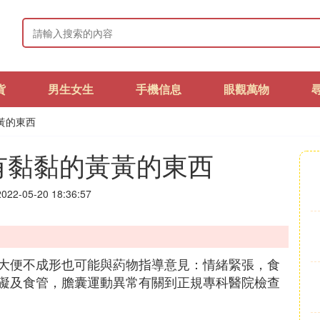
貨
男生女生
手機信息
眼觀萬物
黃的東西
有黏黏的黃黃的東西
22-05-20 18:36:57
大便不成形也可能與葯物指導意見：情緒緊張，食
礙及食管，膽囊運動異常有關到正規專科醫院檢查