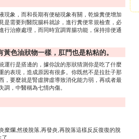
液現象，而和長期有便秘現象有關，乾燥糞便增加
見是需要到醫院腸科就診，進行糞便常規檢查，必
進行治療處理，而同時宜調胃腸功能，保持排便通
有黃色油狀物一樣，肛門也是粘粘的。
統運行是搭邊的，據你說的形狀猜測你是吃了什麼
重的表現，造成原因有很多。你既然不是拉肚子那
西，要麼就是腎虛脾虛導致消化能力弱，再或者最
失調，中醫稱為七情內傷。
糜爛,然後脫落,再發炎,再脫落這樣反反復復的脫
生了。