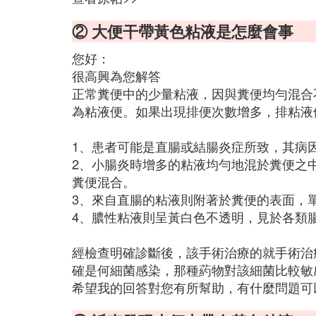
② 大便干帶黃色粘液是怎麼會事
您好：
很高興為您解答
正常糞便中的少量粘液，因與糞便均勻混合
為粘液便。如果出現排便次數增多，排粘液
1、患者可能是直腸或結腸炎症所致，其病
2、小腸炎時增多的粘液均勻地混於糞便之
糞便混合。
3、來自直腸的粘液則附著於糞便的表面，
4、膿性粘液則呈黃白色不透明，見於各類
經檢查明確診斷後，該手術治療的就手術治
確是何細菌感染，那種葯物對該細菌比較敏
希望我的回答對您有所幫助，有什麼問題可