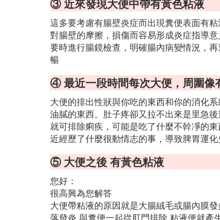
③ 近來發現大便中帶有黃色粘液
這多要考慮有腸壁炎症而出現糞便表面有粘
對腸壁的摩擦，損傷而容易形成炎症指導意
要時進行腸鏡檢查，明確腸內病變情況，再
暢
④ 最近一段時間每次大便，周圍像
大便的排出性狀與你吃的東西和你的消化系
油膩的東西。肚子疼卻又拉不出來是里急後
就可排除痢疾，可能是吃了什麼不幹凈的東
近經歷了什麼很動情志的事，導致脾胃運化
⑤ 大便之後 有黃色粘液
您好：
很高興為您解答
大便帶粘液的原因就是大腸絨毛或腸內膜發炎
落發炎,與糞便一起從肛門排除,粘液便就產