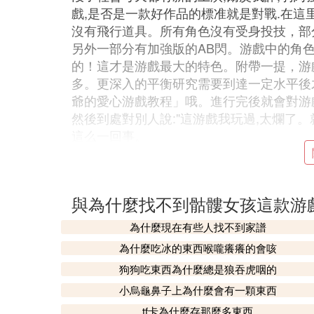
戲,是否是一款好作品的標准就是對戰.在這
沒有飛行道具。所有角色沒有受身投技，部
另外一部分有加強版的AB閃。游戲中的角
的！這才是游戲最大的特色。附帶一提，游
多。更深入的平衡研究需要到達一定水平後
爺的愛心游戲教程」哦。進行完後就會對游
然後到處對別人說:"這游戲我玩過,太爛了
這么一回事。
C. 骷髏女孩手機版下載去哪裡
手游骷髏女孩手機版現在可以上線預約申請了
與為什麼找不到骷髏女孩這款游
日，我在光環助手推送消息上看到說可以下
為什麼現在有些人找不到家譜
版格鬥游戲，游戲中玩家將選擇各種各樣不
等待你的收集解鎖，同時你可以自己搭配不
為什麼吃冰的東西喉嚨癢癢的會咳
狗狗吃東西為什麼總是狼吞虎咽的
D. 破解版骷髏女孩怎麼更新
小烏龜鼻子上為什麼會有一顆東西
破解版骷髏女孩更新只能重新下載。
tf卡為什麼存那麼多東西