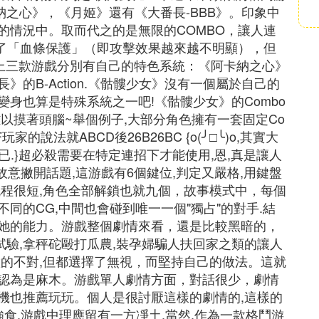
納之心》，《月姬》還有《大番長-BBB》。印象中
的情況中。取而代之的是無限的COMBO，讓人連
出了「血條保護」（即攻擊效果越來越不明顯），但
以上三款游戲分別有自己的特色系統：《阿卡納之心》
的B-Action.《骷髏少女》沒有一個屬於自己的
身也算是特殊系統之一吧!《骷髏少女》的Combo
以摸著頭腦~舉個例子,大部分角色擁有一套固定Co
家的說法就ABCD後26B26BC {o(╯□╰)o,其實大
已.}超必殺需要在特定連招下才能使用,恩,真是讓人
是故意撇開話題,這游戲有6個鍵位,判定又嚴格,用鍵盤
流程很短,角色全部解鎖也就九個，故事模式中，每個
同的CG,中間也會碰到唯一一個"獨占"的對手.結
她的能力。游戲整個劇情來看，還是比較黑暗的，
人體試驗,拿秤砣毆打瓜農,裝孕婦騙人扶回家之類的讓人
做的不對,但都選擇了無視，而堅持自己的做法。這就
認為是麻木。游戲單人劇情方面，對話很少，劇情
機也推薦玩玩。個人是很討厭這樣的劇情的,這樣的
強食.游戲中理應留有一方凈土.當然,作為一款格鬥游