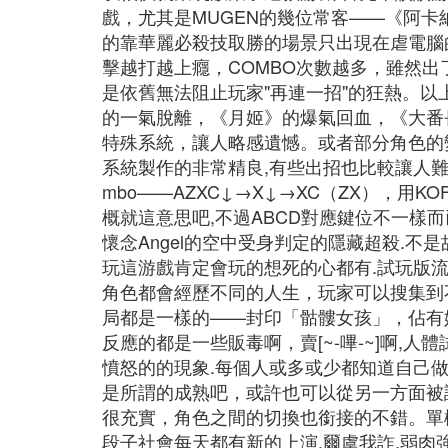
戲，尤其是MUGEN的幾位常客——《阿卡
的靠華麗必殺技取勝的場景只出現在虐電腦
擊越打越上癮，COMBO次數越多，雖然
是依舊無法阻止玩家"再連一招"的狂熱。
的一氣脫離，《月姬》的爆氣回血，《大番長》
特殊系統，讓人略感遺憾。或者部分角色的變
系統製作的非常精良,有些出招也比較讓人難
mbo——AZXC↓→X↓→XC（ZX），用KOF玩
概就這意思吧,不過ABCD對應鍵位不一樣而
懷念Angel的空中受身判定的隱藏超殺.不
玩這游戲肯定會玩的想死的心都有.試玩版
角色都會經歷不同的人生，玩家可以搜集到不
局都是一樣的——封印「骷髏女孩」，佔有
反應的都是一些販毒啊，賣[~-嗶-~]啊,
憤怒的的現象.每個人或多或少都知道自己
是所謂的成熟吧，或許也可以從另一方面被
很充實，角色之間的切換也銜接的不錯。單
段子社會每天都有新的上演,爾虞我詐,弱肉