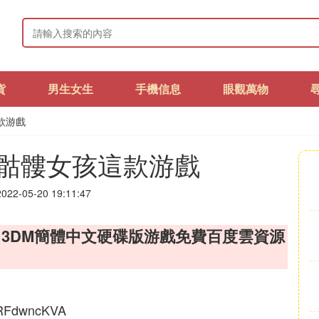
貨
男生女生
手機信息
眼觀萬物
款游戲
骷髏女孩這款游戲
22-05-20 19:11:47
版 3DM簡體中文硬碟版游戲免費百度雲資源
0RFdwncKVA