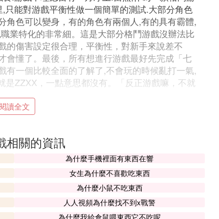
里,只能對游戲平衡性做一個簡單的測試.大部分角色
分角色可以變身，有的角色有兩個人,有的具有霸體,
色職業特化的非常細。這是大部分格鬥游戲沒辦法比
戲的傷害設定很合理，平衡性，對新手來說差不
才會懂了。最後，所有想進行游戲最好先完成「七
戲有一個比較全面的了解了,不會玩的時候亂打一氣,
。就是ZZXX，一點意思都沒有。「反正游戲嘛，不就
閱讀全文
，因為我已經玩過這款手遊了，2021年8月26
戲相關的資訊
載來玩了，就直接下載了。這是一款卡通風格的橫
為什麼手機裡面有東西在響
同的骷髏女孩完成挑戰，游戲中有著超級多的角色
同的技能，玩起來感覺挺不錯的。
女生為什麼不喜歡吃東西
為什麼小鼠不吃東西
人人視頻為什麼找不到x戰警
為什麼我給倉鼠喂東西它不吃呢