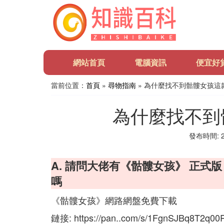
網站首頁
電腦資訊
便宜好
當前位置：
首頁
»
尋物指南
» 為什麼找不到骷髏女孩這
為什麼找不到
發布時間: 20
A. 請問大佬有《骷髏女孩》 正式
嗎
《骷髏女孩》網路網盤免費下載
鏈接: https://pan..com/s/1FgnSJBq8T2q0