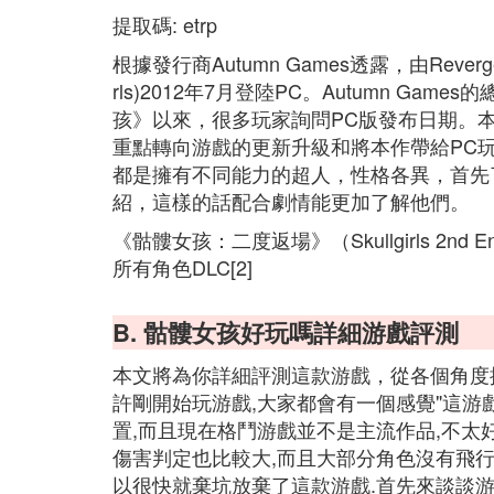
提取碼: etrp
根據發行商Autumn Games透露，由Reverg
rls)2012年7月登陸PC。Autumn Game
孩》以來，很多玩家詢問PC版發布日期。本作主
重點轉向游戲的更新升級和將本作帶給PC
都是擁有不同能力的超人，性格各異，首先
紹，這樣的話配合劇情能更加了解他們。
《骷髏女孩：二度返場》（Skullgirls 2nd
所有角色DLC[2]
B. 骷髏女孩好玩嗎詳細游戲評測
本文將為你詳細評測這款游戲，從各個角度
許剛開始玩游戲,大家都會有一個感覺"這游
置,而且現在格鬥游戲並不是主流作品,不太好
傷害判定也比較大,而且大部分角色沒有飛行
以很快就棄坑放棄了這款游戲.首先來談談