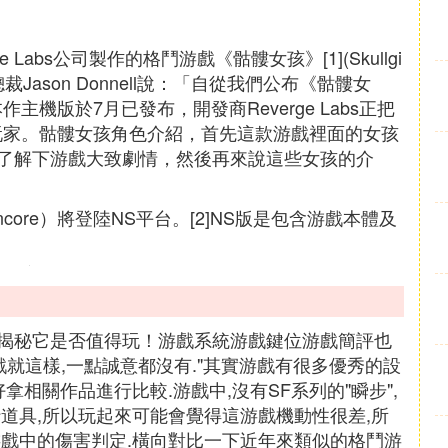
e Labs公司製作的格鬥游戲《骷髏女孩》[1](Skullgi
s的總裁Jason Donnell說：「自從我們公布《骷髏女
機版於7月已發布，開發商Reverge Labs正把
玩家。骷髏女孩角色介紹，首先這款游戲裡面的女孩
了解下游戲大致劇情，然後再來說這些女孩的介
 Encore）將登陸NS平台。[2]NS版是包含游戲本體及
揭秘它是否值得玩！游戲系統游戲鍵位游戲簡評也
戲就這樣,一點誠意都沒有."其實游戲有很多優秀的設
拿相關作品進行比較.游戲中,沒有SF系列的"瞬步",
道具,所以玩起來可能會覺得這游戲機動性很差,所
游戲中的傷害判定.橫向對比一下近年來類似的格鬥游