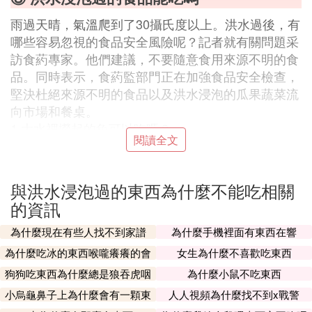
雨過天晴，氣溫爬到了30攝氏度以上。洪水過後，有
哪些容易忽視的食品安全風險呢？記者就有關問題采
訪食葯專家。他們建議，不要隨意食用來源不明的食
品。同時表示，食葯監部門正在加強食品安全檢查，
堅決杜絕來源不明的食品以及洪水浸泡的瓜果蔬菜流
向市場和餐桌。
1 大水裡撈起的魚可以吃嗎？
閱讀全文
來源不明，建議不食用
健康吧讀者「指尖上的星空」問：大水裡撈起的活魚
可以吃嗎？
與洪水浸泡過的東西為什麼不能吃相關
湖南省水產科學研究所魚病研究室主任宋銳：首先要
的資訊
明確的是，洪水中撈起的死魚死蝦是不能吃的。漲水
時，因為水中有機物分解速度加快，耗氧量增大，容
為什麼現在有些人找不到家譜
為什麼手機裡面有東西在響
易造成魚蝦蟹因缺氧而死亡。魚蝦蟹體表、鰓和腸道
為什麼吃冰的東西喉嚨癢癢的會
女生為什麼不喜歡吃東西
中都含有一定數量的細菌，死後極易腐敗變質。而
咳
狗狗吃東西為什麼總是狼吞虎咽
為什麼小鼠不吃東西
且，洪水來源復雜，易引起魚蝦蟹細菌性病變和死
的
小烏龜鼻子上為什麼會有一顆東
人人視頻為什麼找不到x戰警
亡。人若食用死魚蝦蟹，容易引發胃腸疾病，甚至出
西