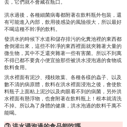
去，它們就不會藏在瓶口。
洪水過後，各種細菌病毒都附著在飲料瓶外包裝，還
有可能進入內部，飲用後感染的風險很大，所以最好
不喝這種不幹凈的飲料。
發洪水的時候下水道和儲存排污的化糞池裡的東西都
會倒灌出來，這些不幹凈的東西裡面就夾雜著大量的
微生物，其中不乏還夾雜著一些有害菌。所以不到萬
不得已都不要貪小便宜撿那些被洪水浸泡過的食物或
飲料食用。
洪水裡面有泥沙、殘枝敗葉、各種各樣的蟲子、以及
數不清的病原體，飲料在洪水裡面浸泡之後，會使飲
料瓶子上面粘上泥沙以及肉眼看不到的病菌，另外洪
水裡面有懸浮物，也會附著在飲料瓶上！根本就清洗
不掉。所以為了身體的健康，洪水泡過的飲料千萬不
能喝。
③ 洪水浸泡過的食品能吃嗎