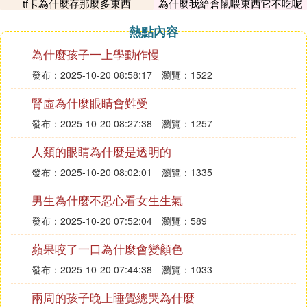
tf卡為什麼存那麼多東西
為什麼我給倉鼠喂東西它不吃呢
現中毒。對於洪澇災害過後出現的死魚蝦蟹，應及時
打撈，迅速進行無害化處理，切忌亂扔。
熱點內容
另外，來源不明的活魚，也建議不食用。如果是從養
為什麼孩子一上學動作慢
殖場逃逸的，一般沒有問題。但如果是從污染水體中
跑出來的，例如源頭礦區污染的話，魚會有重金屬污
發布：2025-10-20 08:58:17
瀏覽：1522
染風險，化工廠附近生活的魚則體內化學物質含量偏
腎虛為什麼眼睛會難受
高。此外，還存在農葯污染，因此建議不食用。
發布：2025-10-20 08:27:38
瀏覽：1257
2 花生、瓜子被洪水泡了後，曬干就可以了？
容易霉變，需要仔細確認
人類的眼睛為什麼是透明的
健康吧讀者「基德怪盜」問：這幾天天氣晴朗，我看
發布：2025-10-20 08:02:01
瀏覽：1335
到一遭受了洪水的村民將家裡被水浸泡過的米、谷，
攤在水泥坪上曝曬。像米、谷，甚至是花生、大豆等
男生為什麼不忍心看女生生氣
食物，浸泡後曬干就可以放心食用了？
發布：2025-10-20 07:52:04
瀏覽：589
灰湯市場和質量監督管理所所長肖映波：米、穀物等
糧食，如果被洪水浸泡且被污染，那是不能夠食用
蘋果咬了一口為什麼會變顏色
的。特別是花生、豆類食品，水泡之後，又遇到高
發布：2025-10-20 07:44:38
瀏覽：1033
溫，極易發芽和引起霉變，並可能產生對人體有害的
兩周的孩子晚上睡覺總哭為什麼
毒素。如果在沒有辦法判斷是否有毒的情況下，這樣