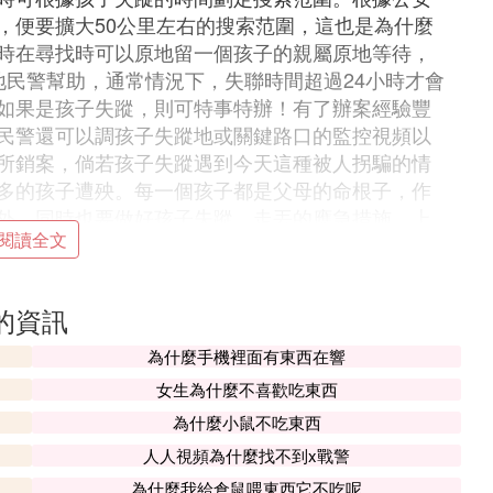
，便要擴大50公里左右的搜索范圍，這也是為什麼
時在尋找時可以原地留一個孩子的親屬原地等待，
地民警幫助，通常情況下，失聯時間超過24小時才會
如果是孩子失蹤，則可特事特辦！有了辦案經驗豐
民警還可以調孩子失蹤地或關鍵路口的監控視頻以
所銷案，倘若孩子失蹤遇到今天這種被人拐騙的情
多的孩子遭殃。每一個孩子都是父母的命根子，作
外，同時也要做好孩子失蹤、走丟的應急措施。上
閱讀全文
有哪些防拐技巧
的資訊
也會隔山海，而山海皆不可平。
為什麼手機裡面有東西在響
女生為什麼不喜歡吃東西
為什麼小鼠不吃東西
人人視頻為什麼找不到x戰警
聲的呼救，如果不能出聲，一定要用肢體語言學會
為什麼我給倉鼠喂東西它不吃呢