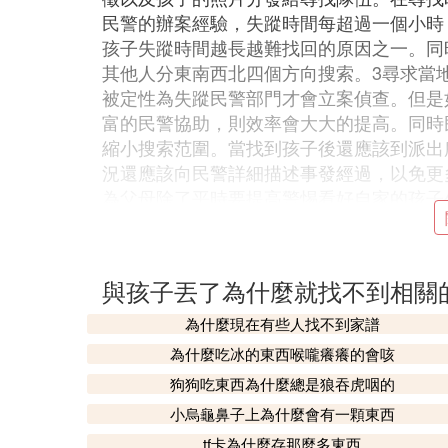
民警的辦案經驗，失蹤時間每超過一個小時
孩子失蹤時間越長越難找回的原因之一。同
其他人分東南西北四個方向搜索。3尋求當
被定性為失蹤民警部門才會立案偵查。但是
富的民警協助，則效率會大大的提高。同時
縮小搜索范圍。當找到孩子後還應該到派出
況還應該向民警詳細描述事發經過，以免更
為父母除了平時要提高警惕看好自家的孩子
述3點建議希望能夠幫助到各位寶爸寶媽。
7. 走丟孩子難找回來的原因是什麼
與孩子丟了為什麼就找不到相關
我一直保存著一句很悲傷的文案：
原來所愛
為什麼現在有些人找不到家譜
為什麼吃冰的東西喉嚨癢癢的會咳
狗狗吃東西為什麼總是狼吞虎咽的
小烏龜鼻子上為什麼會有一顆東西
家長要告訴孩子一定要在人多的地方選擇大
tf卡為什麼存那麼多東西