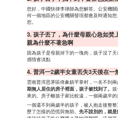
您好，中國快律李律師為您解答。公安機關
何一個地區的公安機關發現都會及時通知您
您。
3. 孩子丟了，為什麼母親心急如
親為什麼不著急啊
因為孩子是母親掉下的一塊肉，孩子沒了天
感情會淡點
4. 普洱一2歲半女童丟失3天後在
雲南普洱思茅區倚象鎮平掌村，一名不到兩
孩
期無人居住的房子裡面，孩子被找到了。
來的。房子離孩子家比較遠，一個兩歲半的
一個還不到兩歲半的孩子，被人抱走後整整
歷了怎樣的恐慌與無助。
先不說別的，就是