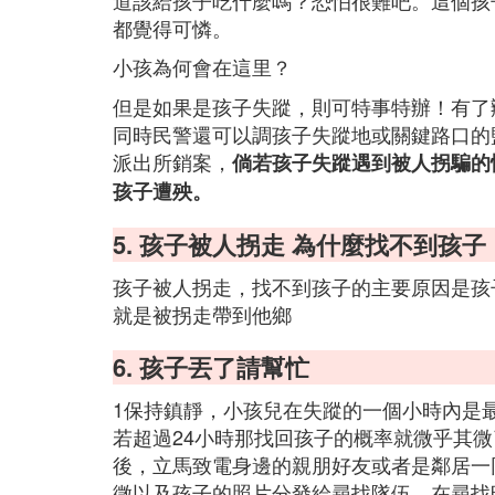
道該給孩子吃什麼嗎？恐怕很難吧。這個孩
都覺得可憐。
小孩為何會在這里？
但是如果是孩子失蹤，則可特事特辦！有了
同時民警還可以調孩子失蹤地或關鍵路口的
派出所銷案，
倘若孩子失蹤遇到被人拐騙的
孩子遭殃。
5. 孩子被人拐走 為什麼找不到孩子
孩子被人拐走，找不到孩子的主要原因是孩
就是被拐走帶到他鄉
6. 孩子丟了請幫忙
1保持鎮靜，小孩兒在失蹤的一個小時內是
若超過24小時那找回孩子的概率就微乎其
後，立馬致電身邊的親朋好友或者是鄰居一
徵以及孩子的照片分發給尋找隊伍。在尋找