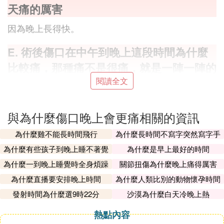
天痛的厲害
因為晚上長得快。
E. 術後傷口在中午到晚上這段時間為什麼
比較痛，那種痛不是很痛，就是一陣一陣的
閱讀全文
你好，患者屬於術後，手術是有一定的損傷性的，現
在有疼痛感，屬於正常的，現在可以採取抗生素葯物
治療的 ，要注意休息，忌刺激性食物的懾入。
與為什麼傷口晚上會更痛相關的資訊
F. 為什麼傷口會疼
為什麼雞不能長時間飛行
為什麼長時間不寫字突然寫字手
會不習慣
為什麼有些孩子到晚上睡不著覺
為什麼是早上最好的時間
平時，我們隨便碰一下是不痛的，為何有傷口後碰一
為什麼一到晚上睡覺時全身煩躁
關節扭傷為什麼晚上痛得厲害
下好痛呢。這是因為皮膚中有著豐富的神經纖維和感
受器，受傷後神經纖維暴露在外，受各種各樣的刺
為什麼直播要安排晚上時間
為什麼人類比別的動物懷孕時間
長
激；傷口腫起來，又會壓迫神經；被細菌感染後，細
發射時間為什麼選9時22分
沙漠為什麼白天冷晚上熱
菌會釋放出毒素刺激神經。這些都使得傷口不碰也
熱點內容
疼。