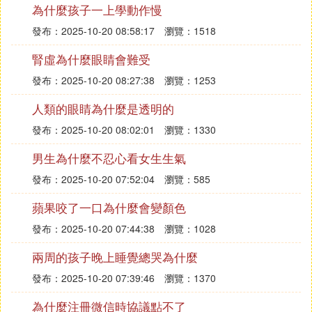
為什麼孩子一上學動作慢
G. 為什麼受傷後夜晚要比白天疼
發布：2025-10-20 08:58:17
瀏覽：1518
夜晚尤其是當人開始進行休息時，人體開始進行自我
腎虛為什麼眼睛會難受
修復和恢復狀態，此時傷口的疼痛會變的更為劇烈，
發布：2025-10-20 08:27:38
瀏覽：1253
但這是正在恢復的徵兆~
再就是白天事務繁忙，對傷口的注意力不是很高，到
人類的眼睛為什麼是透明的
晚上休息時，由於傷口疼痛，人的注意力反而容易集
發布：2025-10-20 08:02:01
瀏覽：1330
中在傷口附近。
男生為什麼不忍心看女生生氣
H. 為什麼傷口會痛
發布：2025-10-20 07:52:04
瀏覽：585
許多事情，總是在經歷過以後才知道得失由不得自
蘋果咬了一口為什麼會變顏色
己。一如感情，痛過了，才會懂得如何保護自己；傻
發布：2025-10-20 07:44:38
瀏覽：1028
過了，才會懂得適時地堅持與放棄。讓我們學會放
棄，在落淚以前轉身離去，用淚水換來的東西是不牢
兩周的孩子晚上睡覺總哭為什麼
靠的；讓我們學會放棄，將昨天埋在心底，留下最美
發布：2025-10-20 07:39:46
瀏覽：1370
好的回憶；讓我們學會放棄，使彼此都能有個更輕松
的開始。抓著不放，只會讓你一味沉溺於回憶和痛苦
為什麼注冊微信時協議點不了