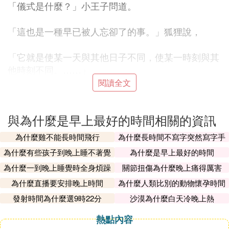
「儀式是什麼？」小王子問道。
「這也是一種早已被人忘卻了的事。」狐狸說，
「它就是使某一天與其他日子不同，使某一時刻與其
他時刻不同。……」
閱讀全文
所以，早起其實是一種儀式感。人的一生日復一日，
年復一年。一天里朝夕交替，我們能把握的大多數是
與為什麼是早上最好的時間相關的資訊
白天的時候，人類的原始屬性是夜伏晝出。所以，農
民伯伯們很重視早起的時間，在天蒙蒙亮時便帶著鋤
為什麼雞不能長時間飛行
為什麼長時間不寫字突然寫字手
頭外出勞作，太陽出來時興高采烈的回來吃晚飯。所
會不習慣
為什麼有些孩子到晚上睡不著覺
為什麼是早上最好的時間
以，早起其實是一天工作開始的儀式感。有了這個儀
為什麼一到晚上睡覺時全身煩躁
關節扭傷為什麼晚上痛得厲害
式感，我們可以好好安排自己的每一天。
為什麼直播要安排晚上時間
為什麼人類比別的動物懷孕時間
長
3.早上的時間利用起來效率高，幸福感強
發射時間為什麼選9時22分
沙漠為什麼白天冷晚上熱
熱點內容
朋友圈經常看到有文章說那些堅持早起的人怎麼樣