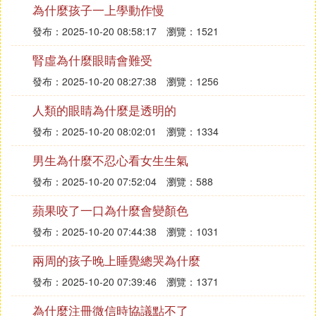
了？綜合來看，其中無不表達了一種共同的觀點。那
為什麼孩子一上學動作慢
就是嘗到了早起的甜頭，早起的時間帶來的效率高。
發布：2025-10-20 08:58:17
瀏覽：1521
早上，我們可以把自己喜歡做的事情，例如寫晨間日
腎虛為什麼眼睛會難受
記，或者是做做運動。像上班族可以利用早起的時間
給自己做一個豐盛的早餐，想像一下，放著自己愛聽
發布：2025-10-20 08:27:38
瀏覽：1256
的音樂，不疾不徐的開始做早餐，吃早餐。比起手忙
人類的眼睛為什麼是透明的
腳亂爬起來提起包就去上班的人來說，那些堅持早起
從容不迫的人就已經贏了。因為他們有了一個更好的
發布：2025-10-20 08:02:01
瀏覽：1334
狀態，幸福感比那些拖延症患者強得多。相信對於工
男生為什麼不忍心看女生生氣
作，他們也會有更清晰的頭腦可以更旺盛的精力。
發布：2025-10-20 07:52:04
瀏覽：588
綜上所述，早起的時候，真的是一天里最不受干擾最
蘋果咬了一口為什麼會變顏色
能吸取能量的時間。早起是一天的儀式感，早起使人
發布：2025-10-20 07:44:38
瀏覽：1031
精力充沛，可以有更多的時光豐盈自己。就像做個自
己的早餐，或者聽一段輕柔的音樂，或者是寫作，分
兩周的孩子晚上睡覺總哭為什麼
享。我們是自己人生的主人，好好的利用好早上的時
發布：2025-10-20 07:39:46
瀏覽：1371
間，有更清晰的頭腦去計劃並執行好這一天，我相
信，日復一日，人生一定會出現一種與拖拖拉拉的人
為什麼注冊微信時協議點不了