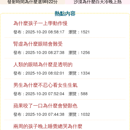
發射時間為什麼選9時22分
沙漠為什麼白天冷晚上熱
要集中精力，保持專注和毅力。只有付出足夠的精
力，才能克服困難，取得成功。
熱點內容
3. 付出努力：努力是成功的關鍵。只有付出努力，才
為什麼孩子一上學動作慢
能實現目標。努力是指堅持不懈地追求目標，克服困
發布：2025-10-20 08:58:17
瀏覽：1521
難和挫折。在學習和工作中，需要不斷努力提高自己
的能力和水平，才能獲得更好的成果。
腎虛為什麼眼睛會難受
4. 付出金錢：在某些情況下，為了獲得某些資源或服
發布：2025-10-20 08:27:38
瀏覽：1256
務，人們也需要付出金錢。金錢是一種交換媒介，可
人類的眼睛為什麼是透明的
以用來購買物品和服務，幫助人們解決生活中的各種
發布：2025-10-20 08:02:01
瀏覽：1334
問題。雖然金錢的付出是物質上的，但它也是實現目
標的一種必要手段。
男生為什麼不忍心看女生生氣
總之，付出是多種多樣的，可以是時間、精力、努力
發布：2025-10-20 07:52:04
瀏覽：588
或金錢等。不同的付出形式在不同的場合和情境下都
蘋果咬了一口為什麼會變顏色
有其重要的作用。
發布：2025-10-20 07:44:38
瀏覽：1032
兩周的孩子晚上睡覺總哭為什麼