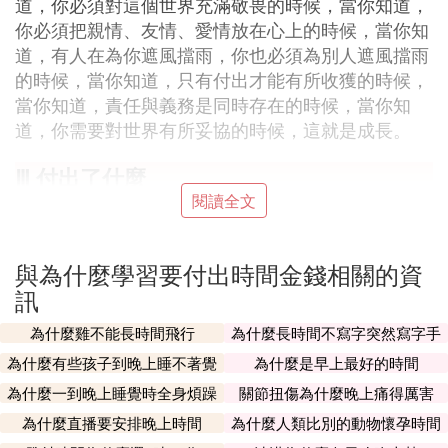
道，你必須對這個世界充滿敬畏的時候，當你知道，
你必須把親情、友情、愛情放在心上的時候，當你知
道，有人在為你遮風擋雨，你也必須為別人遮風擋雨
的時候，當你知道，只有付出才能有所收獲的時候，
當你知道，責任與義務是同時存在的時候，當你知
道，你需要對世界有所妥協的時候，這就是成長。
Ⅲ 付出了什麼
閱讀全文
付出了
。
時間、精力、努力或者金錢
1. 付出時間：人們常常為了達成某個目標或完成某項
與為什麼學習要付出時間金錢相關的資
任務而需要付出時間。時間是最寶貴的資源，無法挽
訊
回，一旦消耗，便無法重現。在學習、工作、生活
中，都需要投入一定的時間來獲取成果。無論是學習
為什麼雞不能長時間飛行
為什麼長時間不寫字突然寫字手
新知識，還是提升技能，都需要花費時間去學習、實
會不習慣
為什麼有些孩子到晚上睡不著覺
為什麼是早上最好的時間
踐、反思和總結經驗。
為什麼一到晚上睡覺時全身煩躁
關節扭傷為什麼晚上痛得厲害
2. 付出精力：除了時間之外，人們還需要付出精力。
為什麼直播要安排晚上時間
為什麼人類比別的動物懷孕時間
精力是指人的意志、情感和能量。在完成任務時，需
長