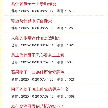
為什麼孩子一上學動作慢
中酒量比較好的，相當是酒保之類），中午在女方家
吃飯，然後男方朋友會過來接親，我那邊新郎是不過
發布：2025-10-20 08:58:17
瀏覽：1516
去的，多是朋友在接新娘、新娘朋友、伴娘（歲數比
腎虛為什麼眼睛會難受
較大的），然後晚上新娘父母一起過來吃飯，程序就
發布：2025-10-20 08:27:38
瀏覽：1251
這樣差不多，因為我當過新郎保鏢，大概就這差不
多。。
人類的眼睛為什麼是透明的
發布：2025-10-20 08:02:01
瀏覽：1328
古人婚禮就是在晚上辦的（太陽下山），婚，黃昏開
始辦女嫁男娶之事！江浙遵循的古禮！
男生為什麼不忍心看女生生氣
發布：2025-10-20 07:52:04
瀏覽：584
我們江蘇一帶，婚宴都安排在晚上，現在出現了男方
和女方一起辦，在同一個地點，在同一個飯店，在同
蘋果咬了一口為什麼會變顏色
一個時間，下午在太陽沒有落山前，由紅娘接新娘到
發布：2025-10-20 07:44:38
瀏覽：1026
男方，再後來，新娘在紅娘引領下，直奔飯店，准備
隆重的婚禮，晚上舉行婚宴談不上有什麼好處，成了
兩周的孩子晚上睡覺總哭為什麼
時尚 ，成了規律。
發布：2025-10-20 07:39:46
瀏覽：1369
為什麼注冊微信時協議點不了
江浙包括蘇北吧。