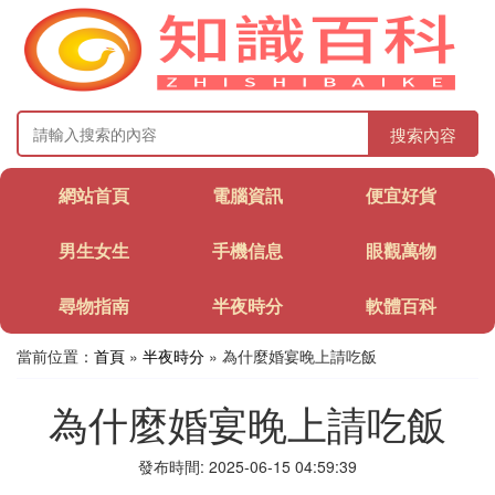
搜索內容
網站首頁
電腦資訊
便宜好貨
男生女生
手機信息
眼觀萬物
尋物指南
半夜時分
軟體百科
當前位置：
首頁
»
半夜時分
» 為什麼婚宴晚上請吃飯
為什麼婚宴晚上請吃飯
發布時間: 2025-06-15 04:59:39