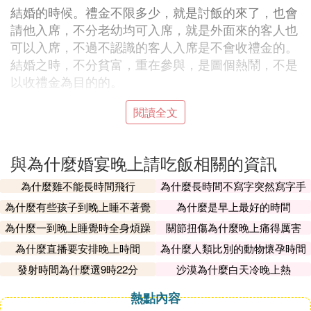
結婚的時候。禮金不限多少，就是討飯的來了，也會
請他入席，不分老幼均可入席，就是外面來的客人也
可以入席，不過不認識的客人入席是不會收禮金的。
結婚之時，不分貧富，重在參與，是圖個熱鬧，不是
以收禮金為目的的。
閱讀全文
我們這里的風俗是，婚喪嫁娶都一樣，都不是以收禮
金為目的，趁此機會，親朋好友們能夠聚到一起，聊
聊天，敘敘家常，是最大的目的
與為什麼婚宴晚上請吃飯相關的資訊
早出晚歸，天長地久，洞房花燭。
為什麼雞不能長時間飛行
為什麼長時間不寫字突然寫字手
會不習慣
為什麼有些孩子到晚上睡不著覺
為什麼是早上最好的時間
台州地區確實這樣，一般女方婚禮在中午，男方婚禮
為什麼一到晚上睡覺時全身煩躁
關節扭傷為什麼晚上痛得厲害
在晚上，這樣子比較方便，不會有時間沖突，各方面
為什麼直播要安排晚上時間
為什麼人類比別的動物懷孕時間
處理時間也比較寬余，當然現在有一些在酒店辦理，
長
發射時間為什麼選9時22分
沙漠為什麼白天冷晚上熱
男方女方混合在一起的也挺多了，台州我所知道的，
一般是這樣，上午男方會把豬、煙、酒、飲料、糖等
熱點內容
等之類東西帶過去，一般新郎還帶幾個保鏢（朋友當