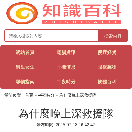
搜索內容
網站首頁
電腦資訊
便宜好貨
男生女生
手機信息
眼觀萬物
尋物指南
半夜時分
軟體百科
當前位置：
首頁
»
半夜時分
» 為什麼晚上深救援隊
為什麼晚上深救援隊
發布時間: 2025-07-18 16:42:47