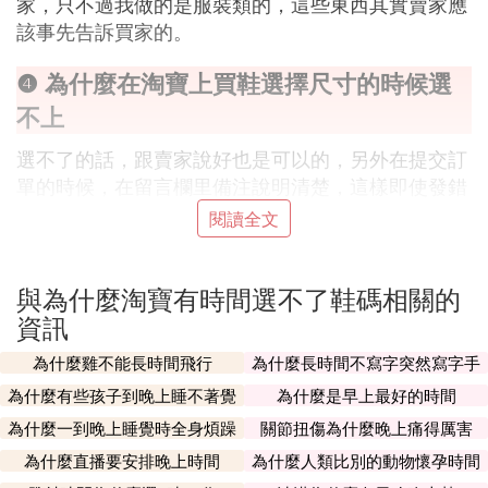
家，只不過我做的是服裝類的，這些東西其實賣家應
該事先告訴買家的。
❹ 為什麼在淘寶上買鞋選擇尺寸的時候選
不上
選不了的話，跟賣家說好也是可以的，另外在提交訂
單的時候，在留言欄里備注說明清楚，這樣即使發錯
了也是賣家的責任。
閱讀全文
❺ 我在淘寶網裡面買鞋。找不到鞋碼。誰
與為什麼淘寶有時間選不了鞋碼相關的
可以幫我
資訊
你直接跟店家聊，告訴他平時你穿多大鞋碼，店家會
為什麼雞不能長時間飛行
為什麼長時間不寫字突然寫字手
給您推薦的。我經常在上面買，有經驗的。
會不習慣
為什麼有些孩子到晚上睡不著覺
為什麼是早上最好的時間
❻ 為什麼淘寶可以選鞋子顏色和尺碼,而天
為什麼一到晚上睡覺時全身煩躁
關節扭傷為什麼晚上痛得厲害
貓不行
為什麼直播要安排晚上時間
為什麼人類比別的動物懷孕時間
長