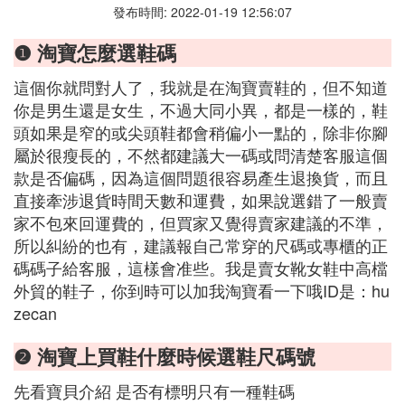
發布時間: 2022-01-19 12:56:07
❶ 淘寶怎麼選鞋碼
這個你就問對人了，我就是在淘寶賣鞋的，但不知道
你是男生還是女生，不過大同小異，都是一樣的，鞋
頭如果是窄的或尖頭鞋都會稍偏小一點的，除非你腳
屬於很瘦長的，不然都建議大一碼或問清楚客服這個
款是否偏碼，因為這個問題很容易產生退換貨，而且
直接牽涉退貨時間天數和運費，如果說選錯了一般賣
家不包來回運費的，但買家又覺得賣家建議的不準，
所以糾紛的也有，建議報自己常穿的尺碼或專櫃的正
碼碼子給客服，這樣會准些。我是賣女靴女鞋中高檔
外貿的鞋子，你到時可以加我淘寶看一下哦ID是：hu
zecan
❷ 淘寶上買鞋什麼時候選鞋尺碼號
先看寶貝介紹 是否有標明只有一種鞋碼