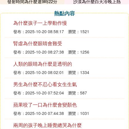
肯定是行的，一定是店鋪沒有別的尺碼的貨了，所以
發射時間為什麼選9時22分
沙漠為什麼白天冷晚上熱
才不能選擇的。
熱點內容
❼ 在淘寶上買東西不能選擇顏色和尺碼了
為什麼孩子一上學動作慢
是怎麼回事
發布：2025-10-20 08:58:17
瀏覽：1521
可能是電腦中某種程序默認 或者是攔截窗口什麼的
腎虛為什麼眼睛會難受
一般360的瀏覽器會出現這樣的情況 但是也不是總是
發布：2025-10-20 08:27:38
瀏覽：1256
出現 可以嘗試著更換其他的瀏覽器 或者是從360急速
人類的眼睛為什麼是透明的
和360安全瀏覽器之間更換也成
發布：2025-10-20 08:02:01
瀏覽：1334
希望採納
男生為什麼不忍心看女生生氣
❽ 在淘寶網買鞋時為什麼選不了尺碼和顏
發布：2025-10-20 07:52:04
瀏覽：587
色的
蘋果咬了一口為什麼會變顏色
不是每一家都是這樣吧？
發布：2025-10-20 07:44:38
瀏覽：1031
你去別的店試一下，如果都這樣，就是你瀏覽器刷新
兩周的孩子晚上睡覺總哭為什麼
太慢；