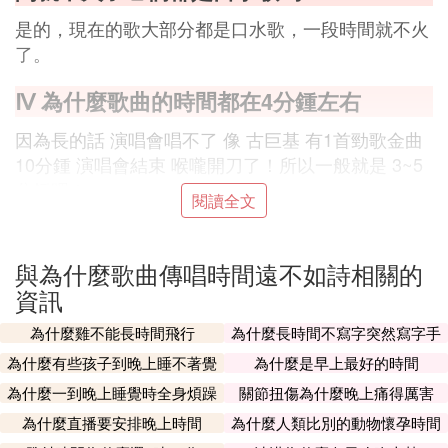
是的，現在的歌大部分都是口水歌，一段時間就不火
了。
Ⅳ 為什麼歌曲的時間都在4分鍾左右
因為長的話 演唱會唱不了 像 古巨基 有1首勁歌金曲
10分鍾 演唱會結束 喉嚨開刀了！所以一般就是 3~5
分鍾吧！
閱讀全文
Ⅵ 為什麼元曲的傳播普及遠不及唐詩宋詞
之廣
與為什麼歌曲傳唱時間遠不如詩相關的
資訊
感覺確實不是一個等級的，你看看唐詩宋詞，都特別
短小，精悍，文筆絕妙，朗朗上口易於傳播。反觀元
為什麼雞不能長時間飛行
為什麼長時間不寫字突然寫字手
會不習慣
曲呢，字數太多，好像根本沒辦法做到口口相傳，這
為什麼有些孩子到晚上睡不著覺
為什麼是早上最好的時間
樣一來，傳播性就大打折扣了。
為什麼一到晚上睡覺時全身煩躁
關節扭傷為什麼晚上痛得厲害
單純從這一點來看，我覺得元曲不及唐詩宋詞那是肯
為什麼直播要安排晚上時間
為什麼人類比別的動物懷孕時間
定的了。
長