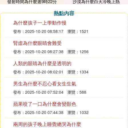
發射時間為什麼選9時22分
沙漠為什麼白天冷晚上熱
Ⅶ 為什麼傷感的歌曲比情歌流傳時間長呢
熱點內容
因為這世上濫情的人太多了，都喜歡裝憂傷，經常聽
為什麼孩子一上學動作慢
聽傷感的歌，表現自己的憂郁//、
發布：2025-10-20 08:58:17
瀏覽：1521
Ⅷ 詩歌是什麼時候跟音樂分離的分離的原
腎虛為什麼眼睛會難受
因是什麼
發布：2025-10-20 08:27:38
瀏覽：1256
具體是什麼時候分離的說不準確，但原因是可以肯定
人類的眼睛為什麼是透明的
的，就是在流傳的過程中，曲譜沒有詩詞的生命力頑
發布：2025-10-20 08:02:01
瀏覽：1334
強，漸漸散佚。因為在中國古代，曲譜的普及程度遠
遠不及文字。作為歌詞的詩歌在脫離音樂後，也可以
男生為什麼不忍心看女生生氣
作為一種閱讀或朗誦的文本而單獨存在，靠到處傳抄
發布：2025-10-20 07:52:04
瀏覽：588
而擴散，凡識字的人都可以將其傳下來，既被保存在
口頭上，也被保存在各種著作典籍中。而單純的音樂
蘋果咬了一口為什麼會變顏色
則主要是靠藝人口耳相傳，單獨的曲譜看懂的人不
發布：2025-10-20 07:44:38
瀏覽：1032
多，很難流傳開來。實際上，能看懂曲譜，乃至編寫
兩周的孩子晚上睡覺總哭為什麼
曲譜的，多是一些熱愛音樂的文人，如姜夔，李漁。