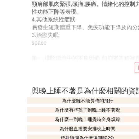
頸肩部肌肉緊張,頭痛,腰痛。情緒化的控制
性功能下降等表現。
4.其他系統性症狀
易發生短期體重下降、免疫功能下降及內分
3.治療失眠
space
第一,排除環境中的不良因素,如抑鬱等精神
遵照醫生的指導,合理、謹慎地使用葯物,以
外,心理疏導也很重要。
❸ 一到晚上睡不著是什麼原因呢
與晚上睡不著是為什麼相關的資
睡眠對我們身體健康有著很大的影響，良好
為什麼雞不能長時間飛行
眠不足，不僅可能會使我們精神變得萎靡，
為什麼有些孩子到晚上睡不著覺
有的人可能會一覺直接睡到第二天天明，有
為什麼一到晚上睡覺時全身煩躁
再入睡可能會比較困難，這是什麼原因，下
為什麼直播要安排晚上時間
心理因素影響再次入睡。現在生活節奏越來
發射時間為什麼選9時22分
力也就越大，大多數人可能在睡前就帶著這