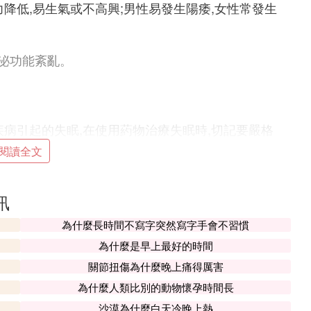
力降低,易生氣或不高興;男性易發生陽痿,女性常發生
泌功能紊亂。
疾病引起的失眠,在使用葯物治療失眠時,切記要嚴格
避免意外發生,達到更好的治療效果,除了葯物治療之
閱讀全文
訊
的睡眠質量，可以讓我們精力充沛，而長時間的睡
為什麼長時間不寫字突然寫字手會不習慣
還有可能會出現一些身體上疾病。晚上在入睡後，
為什麼是早上最好的時間
的人半夜可能會醒來，但是半夜醒來的人有的人想
關節扭傷為什麼晚上痛得厲害
面來給大家解密。
為什麼人類比別的動物懷孕時間長
越快，人們在日常工作、學習、生活當中遭受的壓
沙漠為什麼白天冷晚上熱
些壓力入睡，雖然身體已經休息了，但是大腦還在