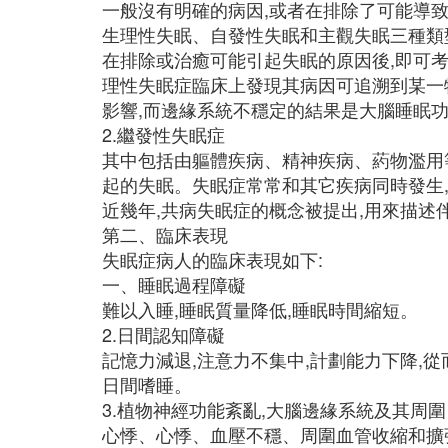
一般沒有明確的病因,或者在排除了可能導致
生理性失眠、自發性失眠和主觀失眠三種類
在排除或治癒可能引起失眠的原因後,即可
理性失眠症臨床上發現其病因可追溯到某一
影響,而邊緣系統不穩定的結果是大腦睡眠功
2.繼發性失眠症
其中包括由軀體疾病、精神疾病、葯物濫用
起的失眠。失眠症常常和其它疾病同時發生
近幾年,共病失眠症的概念被提出,用來描述
第二、臨床表現
失眠症病人的臨床表現如下:
一、睡眠過程障礙
難以入睡,睡眠質量降低,睡眠時間縮短。
2.日間認知障礙
記憶力減退,注意力不集中,計劃能力下降,
日間嗜睡。
3.植物神經功能紊亂,大腦邊緣系統及其周圍
心悸、心悸、血壓不穩、周圍血管收縮和擴張