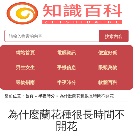
搜索內容
網站首頁
電腦資訊
便宜好貨
男生女生
手機信息
眼觀萬物
尋物指南
半夜時分
軟體百科
當前位置：
首頁
»
半夜時分
» 為什麼蘭花種很長時間不開花
為什麼蘭花種很長時間不
開花