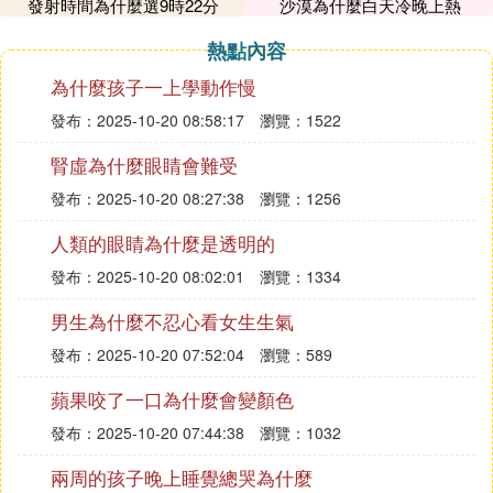
發射時間為什麼選9時22分
沙漠為什麼白天冷晚上熱
不知樓主的是什麼品種?蘭界有句話叫陽多花好陰多
葉好!說的是遮陰少有利花芽的分化遮陰多葉長的翠
熱點內容
綠好看.這只是一方面!不同的蘭花花芽分化要求都不
為什麼孩子一上學動作慢
同像春蘭和蕙蘭冬季要不高於十度的溫度來春化花
發布：2025-10-20 08:58:17
瀏覽：1522
芽!溫度過高就開不了花有花芽也會花芽乾死!還有石
斛屬的春石斛也是這樣溫度過高會從花芽轉化為高位
腎虛為什麼眼睛會難受
芽!而秋石斛類的花芽確要高溫高濕才會分花花芽!
發布：2025-10-20 08:27:38
瀏覽：1256
C. 蘭花為什麼不開花
人類的眼睛為什麼是透明的
蘭花開花應該有溫度/濕度/季節三同時才會開花
發布：2025-10-20 08:02:01
瀏覽：1334
不是什麼季節都開花
男生為什麼不忍心看女生生氣
D. 家裡的蘭花為什麼都不開花
發布：2025-10-20 07:52:04
瀏覽：589
我也有一棵蘭草。光長葉子不開花，不過我覺得看葉
蘋果咬了一口為什麼會變顏色
子也是一種享受。呵呵。
發布：2025-10-20 07:44:38
瀏覽：1032
E. 我的蘭花為什麼兩年了都不開花
兩周的孩子晚上睡覺總哭為什麼