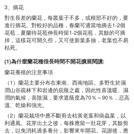
3、摘花
對生長差的蘭花，每叢葉子不多，或根部不好的，要
進行摘花。對較好的品種，春蘭可適當地摘去1-2個
花苞，夏蘭待花苞伸長時留1-2個花苞，其餘的可摘
掉，這樣花可開久些，又可使新葉多抽，老葉也不易
枯死。
(1)為什麼蘭花種很長時間不開花擴展閱讀:
蘭花養殖的注意事項
（1）蘭花主要分布在東南、西南地區。多野生於濕
潤山谷疏林下和岩邊的庇蔭之處，因此性喜溫暖、濕
潤的氣候，喜陰濕，要求遮蔭度為70％～90％，忌高
溫、乾燥和強光。
（2）蘭花栽培中應不斷剪去枯黃老葉和病蟲葉，以
利通風。花芽出土之後，每株應留一壯花芽，其餘剪
去，以免消耗過多養分，影響來年開花。花謝後，應