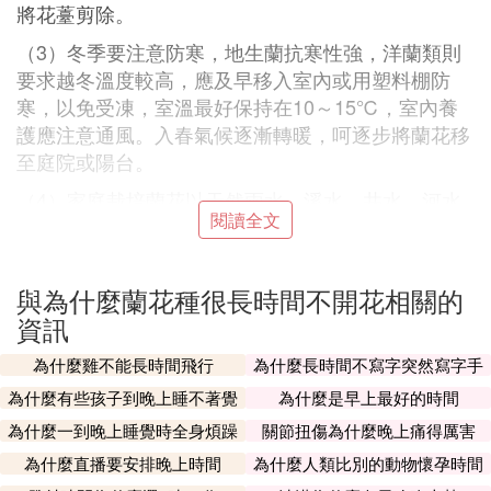
將花薹剪除。
（3）冬季要注意防寒，地生蘭抗寒性強，洋蘭類則
要求越冬溫度較高，應及早移入室內或用塑料棚防
寒，以免受凍，室溫最好保持在10～15℃，室內養
護應注意通風。入春氣候逐漸轉暖，呵逐步將蘭花移
至庭院或陽台。
（4）家庭栽培蘭花以天然雨水、溪水、井水、河水
閱讀全文
最好，如用自來水，要先用缸貯藏，經太陽暴曬除去
漂白粉後使用，如長期用自來水澆花，會使栽培基質
逐漸鹼化。
與為什麼蘭花種很長時間不開花相關的
可隔一段時間施一次硫酸亞鐵以增加土壤酸度，另
資訊
外，用發酵的淘米水澆蘭花，也可使上壤保持微酸性
為什麼雞不能長時間飛行
為什麼長時間不寫字突然寫字手
狀態。
會不習慣
為什麼有些孩子到晚上睡不著覺
為什麼是早上最好的時間
參考資料:蘭花-網路
為什麼一到晚上睡覺時全身煩躁
關節扭傷為什麼晚上痛得厲害
B. 蘭花為什麼光長葉子不開花
為什麼直播要安排晚上時間
為什麼人類比別的動物懷孕時間
長