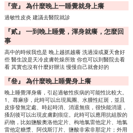
『壹』 為什麼晚上一睡覺就身上癢
過敏性皮炎 建議去醫院就診
『貳』 一到晚上睡覺，渾身就癢，怎麼回
事
高中的時候我也是 晚上越抓越癢 洗過澡或夏天會好
些 醫生說是天冷皮膚乾燥所致 你也可以到醫院去看
看 其實也沒有什麼好辦法 慢慢自己就會好的
『叄』 為什麼晚上睡覺身上癢
晚上睡覺渾身癢，引起過敏性疾病的可能性比較大。
1、蕁麻疹，此時可以出現風團、水腫性紅斑，並且
皮疹發無定處、時起時消、消退無痕，很快能消退，
搔刮後可以出現皮膚劃痕症。此時可以應用抗組胺的
葯物，比如鹽酸奧洛他定片、枸地氯雷他定片、地氯
雷他定糖漿、阿伐斯汀片、鹽酸非索非那定片；外用