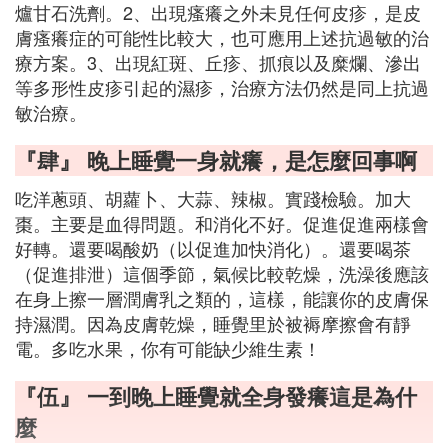
爐甘石洗劑。2、出現瘙癢之外未見任何皮疹，是皮
膚瘙癢症的可能性比較大，也可應用上述抗過敏的治
療方案。3、出現紅斑、丘疹、抓痕以及糜爛、滲出
等多形性皮疹引起的濕疹，治療方法仍然是同上抗過
敏治療。
『肆』 晚上睡覺一身就癢，是怎麼回事啊
吃洋蔥頭、胡蘿卜、大蒜、辣椒。實踐檢驗。加大
棗。主要是血得問題。和消化不好。促進促進兩樣會
好轉。還要喝酸奶（以促進加快消化）。還要喝茶
（促進排泄）這個季節，氣候比較乾燥，洗澡後應該
在身上擦一層潤膚乳之類的，這樣，能讓你的皮膚保
持濕潤。因為皮膚乾燥，睡覺里於被褥摩擦會有靜
電。多吃水果，你有可能缺少維生素！
『伍』 一到晚上睡覺就全身發癢這是為什
麼