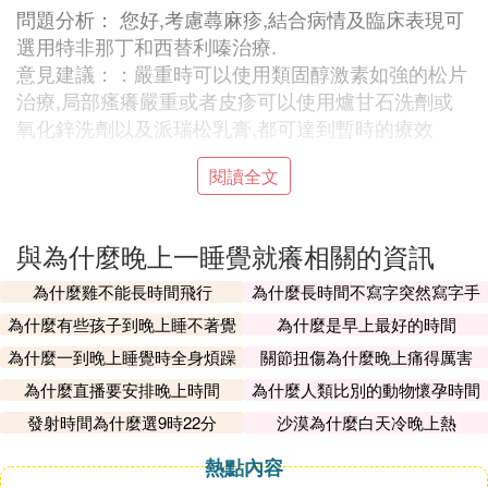
問題分析： 您好,考慮蕁麻疹,結合病情及臨床表現可
選用特非那丁和西替利嗪治療.
意見建議：：嚴重時可以使用類固醇激素如強的松片
治療,局部瘙癢嚴重或者皮疹可以使用爐甘石洗劑或
氧化鋅洗劑以及派瑞松乳膏,都可達到暫時的療效
『陸』 為什麼晚上睡覺身上會很癢啊
閱讀全文
蕁麻疹和我一樣，睡覺前吃點過敏葯，可能是睡眠不
足，飲食盡量避免辛辣刺激性的食物，免疫力低也有
與為什麼晚上一睡覺就癢相關的資訊
關系，可以去醫院做一下血常規檢查確定是不是過
為什麼雞不能長時間飛行
為什麼長時間不寫字突然寫字手
敏，希望可以幫助到你。
會不習慣
為什麼有些孩子到晚上睡不著覺
為什麼是早上最好的時間
『柒』 我已到晚上睡覺，身上就特別癢是
為什麼一到晚上睡覺時全身煩躁
關節扭傷為什麼晚上痛得厲害
怎麼回事
為什麼直播要安排晚上時間
為什麼人類比別的動物懷孕時間
長
發射時間為什麼選9時22分
沙漠為什麼白天冷晚上熱
到晚上睡覺，你身上特別癢，那一定是皮膚有問題
了。要特別癢，那你到皮膚科去查一下，或者吃了過
熱點內容
敏東西。