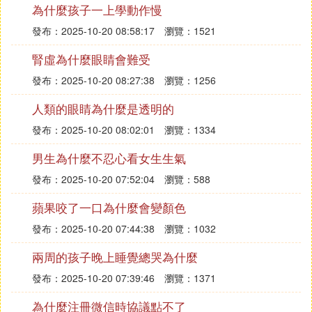
為什麼孩子一上學動作慢
『捌』 晚上睡覺皮膚就癢是怎麼回事
發布：2025-10-20 08:58:17
瀏覽：1521
天氣乾燥 你身體本身的皮膚水分不足，比較乾燥的
腎虛為什麼眼睛會難受
話 也會引起身上發癢的情況。這樣的話，就要注意
發布：2025-10-20 08:27:38
瀏覽：1256
在平時洗完澡以後 乘著身上還比較濕潤的時候用一
人類的眼睛為什麼是透明的
些身體護膚乳，平時能夠堅持的話皮膚也會變好的
哦。像是被子 床單之類的也要經常換洗，不然會生
發布：2025-10-20 08:02:01
瀏覽：1334
塵蟎啊什麼的，也會引起發癢的症狀。還有一種可能
男生為什麼不忍心看女生生氣
就是換季造成的皮膚過敏症狀，這個就需要看醫生
了，但是你只是在晚上癢的話，應該就不是這種情況
發布：2025-10-20 07:52:04
瀏覽：588
了
蘋果咬了一口為什麼會變顏色
『玖』 為什麼夜晚一睡覺身子就到處癢
發布：2025-10-20 07:44:38
瀏覽：1032
一到晚上睡覺就全身癢，考慮是蕁麻疹。這是一種常
兩周的孩子晚上睡覺總哭為什麼
見的皮膚病，由各種因素致使皮膚粘膜血管發生暫時
發布：2025-10-20 07:39:46
瀏覽：1371
性炎性充血與大量滲液流出，會伴有風團，劃痕症。
為什麼注冊微信時協議點不了