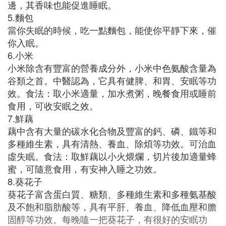
邊，其香味也能促進睡眠。
5.麵包
當你失眠的時候，吃一點麵包，能使你平靜下來，催
你入眠。
6.小米
小米除含有豐富的營養成分外，小米中色氨酸含量為
谷類之首。中醫認為，它具有健脾、和胃、安眠等功
效。食法：取小米適量，加水煮粥，晚餐食用或睡前
食用，可收安眠之效。
7.鮮藕
藕中含有大量的碳水化合物及豐富的鈣、磷、鐵等和
多種維生素，具有清熱、養血、除煩等功效。可治血
虛失眠。食法：取鮮藕以小火煨爛，切片後加適量蜂
蜜，可隨意食用，有安神入睡之功效。
8.葵花子
葵花子富含蛋白質、糖類、多種維生素和多種氨基酸
及不飽和脂肪酸等，具有平肝、養血、降低血壓和膽
固醇等功效。每晚嗑一把葵花子，有很好的安眠功