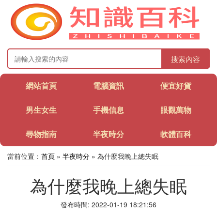
搜索內容
網站首頁
電腦資訊
便宜好貨
男生女生
手機信息
眼觀萬物
尋物指南
半夜時分
軟體百科
當前位置：
首頁
»
半夜時分
» 為什麼我晚上總失眠
為什麼我晚上總失眠
發布時間: 2022-01-19 18:21:56