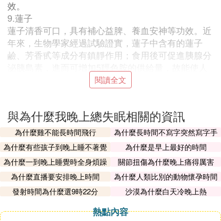
效。
9.蓮子
蓮子清香可口，具有補心益脾、養血安神等功效。近
年來，生物學家經過試驗證實，蓮子中含有的蓮子
鹼、芳香甙等成分有鎮靜作用；食用後可促進胰腺分
泌胰島素，進而可增加5羥色胺的供給量，故能使人
入睡。每晚睡前服用糖水煮蓮子會有良好的助眠作
閱讀全文
用。
10.大棗
與為什麼我晚上總失眠相關的資訊
大棗味甘，含糖類、蛋白質、維生素C、有機酸、黏
液質、鈣、磷、鐵等，有補脾、安神的功效。每晚用
為什麼雞不能長時間飛行
為什麼長時間不寫字突然寫字手
大棗30～60g，加水適量煮食，有助於入眠。
會不習慣
為什麼有些孩子到晚上睡不著覺
為什麼是早上最好的時間
11.萵筍
為什麼一到晚上睡覺時全身煩躁
關節扭傷為什麼晚上痛得厲害
萵筍中有一種乳白色漿液，具有安神鎮靜作用，且沒
為什麼直播要安排晚上時間
為什麼人類比別的動物懷孕時間
有毒性，最適宜神經衰弱失眠者。使用時，把萵筍帶
長
皮切片煮熟喝湯，特別是睡前服用，更具有助眠功
發射時間為什麼選9時22分
沙漠為什麼白天冷晚上熱
效。
熱點內容
你可以嘗試著中葯治療，對身體沒有傷害，我原來也