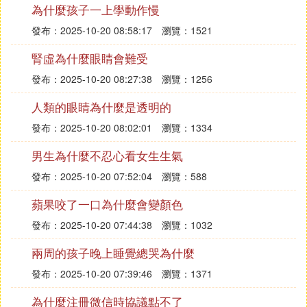
是經常性的失眠，睡不著覺，後來用的是www.xshui
為什麼孩子一上學動作慢
w.com這個組合調理好的，你自己看看啊》
發布：2025-10-20 08:58:17
瀏覽：1521
2. 我晚上總是失眠是怎麼回事呀
腎虛為什麼眼睛會難受
發布：2025-10-20 08:27:38
瀏覽：1256
經常失眠是什麼原因？
經常失眠原因很復雜，大致可分為五種。
人類的眼睛為什麼是透明的
（1）環境原因：常見的有睡眠環境的突然改變，強
發布：2025-10-20 08:02:01
瀏覽：1334
光，噪音以及高溫等。
（2）不良的生活習慣，如睡前飲茶，飲咖啡，吸煙
男生為什麼不忍心看女生生氣
等，或由於工作，娛樂形成生理節律紊亂性失眠。
發布：2025-10-20 07:52:04
瀏覽：588
（3）軀體疾病原因：廣義地說，任何軀體的不適均
蘋果咬了一口為什麼會變顏色
可導致失眠，包括一些本身與睡眠有關的疾病。如呼
吸暫停綜合征，睡眠周期性功能等。
發布：2025-10-20 07:44:38
瀏覽：1032
（4）精神因素：如遇到特別的喜事或特別的悲傷、
兩周的孩子晚上睡覺總哭為什麼
生氣、擔憂等都可導致失眠。
（5）安眠類葯或嗜酒者的戒斷反應：長期服用葯物
發布：2025-10-20 07:39:46
瀏覽：1371
者突然停葯或者戒酒往往會產生入睡難，睡眠淺而多
為什麼注冊微信時協議點不了