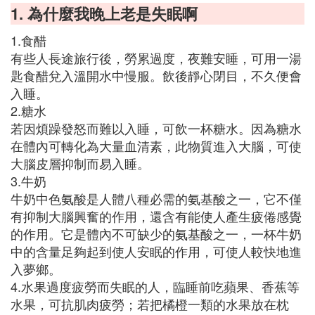
1. 為什麼我晚上老是失眠啊
1.食醋
有些人長途旅行後，勞累過度，夜難安睡，可用一湯
匙食醋兌入溫開水中慢服。飲後靜心閉目，不久便會
入睡。
2.糖水
若因煩躁發怒而難以入睡，可飲一杯糖水。因為糖水
在體內可轉化為大量血清素，此物質進入大腦，可使
大腦皮層抑制而易入睡。
3.牛奶
牛奶中色氨酸是人體八種必需的氨基酸之一，它不僅
有抑制大腦興奮的作用，還含有能使人產生疲倦感覺
的作用。它是體內不可缺少的氨基酸之一，一杯牛奶
中的含量足夠起到使人安眠的作用，可使人較快地進
入夢鄉。
4.水果過度疲勞而失眠的人，臨睡前吃蘋果、香蕉等
水果，可抗肌肉疲勞；若把橘橙一類的水果放在枕