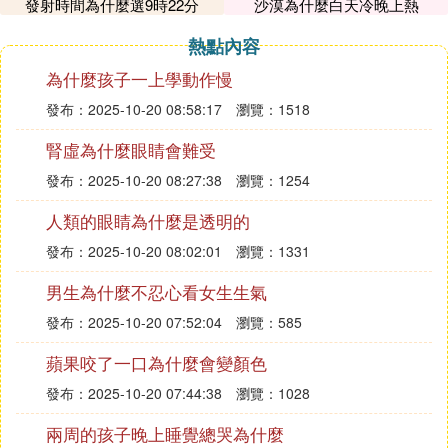
發射時間為什麼選9時22分
沙漠為什麼白天冷晚上熱
「耳蟲」（英文：Earworm）又稱「耳朵蟲」，這個
詞把爬進腦中的音樂形象地比喻成一隻蟲，所有不可
熱點內容
控制的腦海中響起的旋律，都可稱為是耳朵蟲現象。
為什麼孩子一上學動作慢
對於喜歡音樂的人來說，「耳蟲」有時已經成了一個
動詞，體現某些歌曲、樂曲在他們大腦中揮之不去，
發布：2025-10-20 08:58:17
瀏覽：1518
時常「不請自來」、循環播放的那種糾結狀態。在大
腎虛為什麼眼睛會難受
腦中，信息往往都是根據信息之間的相關性而存儲
的。一些提取的線索一旦出現，就會自動觸發相關信
發布：2025-10-20 08:27:38
瀏覽：1254
息。英國雷丁大學的心理學家菲利普·畢曼發現，耳
人類的眼睛為什麼是透明的
朵蟲的旋律一般都只是音樂中的一小段，其中33%是
發布：2025-10-20 08:02:01
瀏覽：1331
經常「周而復始」的副歌部分，27%是歌曲的其他部
分，只有28%的情況重復的是整首歌曲。
男生為什麼不忍心看女生生氣
發布：2025-10-20 07:52:04
瀏覽：585
㈧ 為什麼1段時間只喜歡聽1首歌
蘋果咬了一口為什麼會變顏色
那是因為你的心情一直很低落，所以你的心跟著歌曲
飄盪，這種感覺不是很好，最好和朋友談談心，樂觀
發布：2025-10-20 07:44:38
瀏覽：1028
一些
兩周的孩子晚上睡覺總哭為什麼