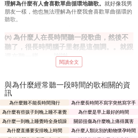
就好像我男
理解為什麼有人會喜歡單曲循環地聽歌。
朋友一樣，他也無法理解為什麼我會喜歡單曲循環的
聽歌。
㈥ 為什麼人在長時間聽一段歌曲，然後不
聽了，很長時間腦子里都是這個調。。就跟
還在聽一樣。。 謝謝
閱讀全文
大腦皮層的暫時性記憶~
與為什麼經常聽一段時間的歌相關的資
大腦皮層上存有你聽歌所轉換的電流~
訊
就像 靜電會短時間內存在物體表面上一樣~
為什麼雞不能長時間飛行
為什麼長時間不寫字突然寫字手
會不習慣
為什麼有些孩子到晚上睡不著覺
為什麼是早上最好的時間
這些電流 刺激你的大腦 造成幻聽~
為什麼一到晚上睡覺時全身煩躁
關節扭傷為什麼晚上痛得厲害
㈦ 聽歌時間長腦子總是放歌為什麼會這樣
為什麼直播要安排晚上時間
為什麼人類比別的動物懷孕時間
長