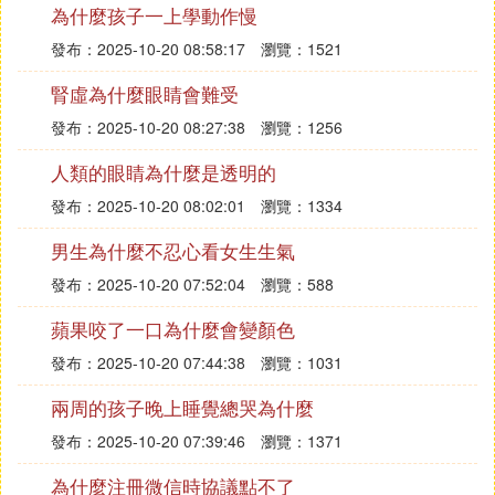
V=S÷T
為什麼孩子一上學動作慢
P=FV=VF
發布：2025-10-20 08:58:17
瀏覽：1521
所以:功率等於速度乘以力
P為功率，F為力，S為距離，T為時間，W為功
腎虛為什麼眼睛會難受
發布：2025-10-20 08:27:38
瀏覽：1256
Ⅶ 功為什麼等於力乘力作用的距離呢
人類的眼睛為什麼是透明的
人將兩袋米扛上三樓，增加了米的重力勢能，而增加
發布：2025-10-20 08:02:01
瀏覽：1334
的重力勢能就是做功的結果；
男生為什麼不忍心看女生生氣
扛三袋米一個上午和將三袋米放在和你肩膀一樣高的
發布：2025-10-20 07:52:04
瀏覽：588
桌子上的效果是一樣的，而桌子並不消耗任何能量，
即使放上一萬年也不消耗任何能量，應為並沒有增加
蘋果咬了一口為什麼會變顏色
米的重力勢能和其他任何能量，所以說你的肩膀和桌
發布：2025-10-20 07:44:38
瀏覽：1031
子一樣都沒有做功；
兩周的孩子晚上睡覺總哭為什麼
至於你扛一上午的米要消耗能量，你實際上是你的肌
發布：2025-10-20 07:39:46
瀏覽：1371
肉緊張，將你體內的化學能轉化成了熱能並最終釋放
掉了，和是否對三袋米做功沒有關系；
為什麼注冊微信時協議點不了