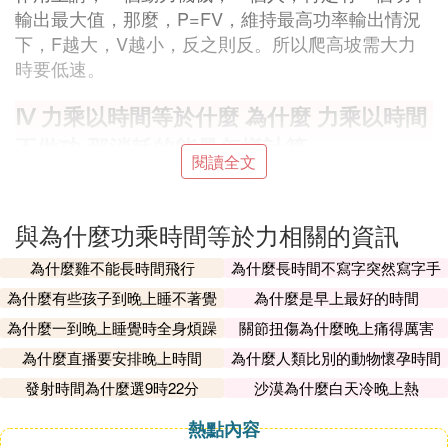
輸出最大值，那麼，P=FV，維持最高功率輸出情況
下，F越大，V越小，反之則反。所以爬高坡需大力
時要低速。
Ⅳ 力乘以時間等於什麼 為什麼 力乘以時間
不做功 那消耗的能量怎樣計算
閱讀全文
做功是力乘以距離，而且是在力的方向上的距離，所
以向心運動不做功，因為是垂直的關系，
與為什麼功乘時間等於力相關的資訊
Ⅵ 為什麼功率等於速度乘以力，公式推算
為什麼雞不能長時間飛行
為什麼長時間不寫字突然寫字手
我
會不習慣
為什麼有些孩子到晚上睡不著覺
為什麼是早上最好的時間
解：
為什麼一到晚上睡覺時全身煩躁
關節扭傷為什麼晚上痛得厲害
P=W÷T，W=FS
為什麼直播要安排晚上時間
為什麼人類比別的動物懷孕時間
長
發射時間為什麼選9時22分
沙漠為什麼白天冷晚上熱
P=FS÷T
P=F（S÷T）
熱點內容