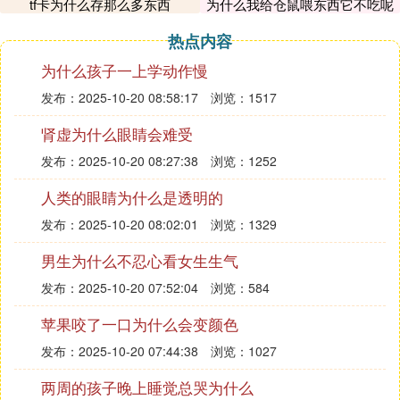
tf卡为什么存那么多东西
为什么我给仓鼠喂东西它不吃呢
愉快的影视录像或小说，少看或尽量不看易形成噩梦
情景的影片或小说，避免不良的刺激在记忆中储存。
热点内容
睡眠前最好不要过度用脑，以免大脑皮层过度兴奋而
为什么孩子一上学动作慢
引起梦境。（zpc12bc解梦）
发布：2025-10-20 08:58:17
浏览：1517
注意睡眠的身体姿势。一般采取右卧睡眠较好。仰着
肾虚为什么眼睛会难受
睡的时候，双手双脚自然垂直，枕头不要过高。要纠
发布：2025-10-20 08:27:38
浏览：1252
正趴着睡觉的不良习惯。希望能帮助到你，祝您好
梦！
人类的眼睛为什么是透明的
发布：2025-10-20 08:02:01
浏览：1329
朋友，梦，是一种享受，可以让你体验许多你无法体
验的事情，无论是美梦还是噩梦，都没什么特殊含
男生为什么不忍心看女生生气
义，请享受你的大脑送给的礼物吧，享受你的梦吧，
发布：2025-10-20 07:52:04
浏览：584
那是只属于你自己的世界
苹果咬了一口为什么会变颜色
发布：2025-10-20 07:44:38
浏览：1027
两周的孩子晚上睡觉总哭为什么