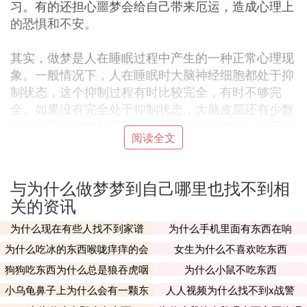
习。有的还担心噩梦会给自己带来厄运，造成心理上
的恐惧和不安。
其实，做梦是人在睡眠过程中产生的一种正常心理现
象。一般情况下，人在睡眠时大脑神经细胞都处于抑
制状态，这个抑制过程有时比较完全，有时不够完
全。如果没有完全处于抑制状态，大脑皮层还有少数
区域的神经细胞处于兴奋，人就会出现梦境。由于少
阅读全文
数细胞的活动失去了觉醒状态时的整个大脑皮层的控
制和调节，记忆中某些片断不受约束地活跃起来，可
能就表现出与正常心理活动不同的千奇百怪的梦。此
与为什么做梦梦到自己哪里也找不到相
时，与语言和运动有关的神经细胞倘若也处于兴奋状
关的资讯
态，那就不光会出现梦境，还会说梦话或发生梦游的
现象。
为什么现在有些人找不到家谱
为什么手机里面有东西在响
为什么吃冰的东西喉咙痒痒的会
女生为什么不喜欢吃东西
那么怎样才能减少噩梦呢？
咳
狗狗吃东西为什么总是狼吞虎咽
为什么小鼠不吃东西
的
小乌龟鼻子上为什么会有一颗东
人人视频为什么找不到x战警
要减少不良的刺激。平时应多看一些健康有益、轻松
西