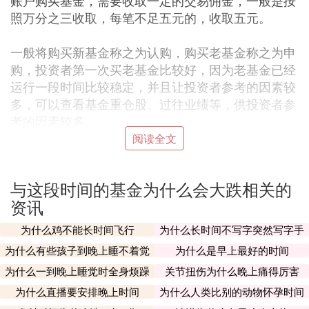
账户购买基金，需要收取一定的交易佣金，一般是按
照万分之三收取，每笔不足五元的，收取五元。
一般将购买新基金称之为认购，购买老基金称之为申
购，投资者第一次买老基金比较好，因为老基金已经
运行一段时间比较稳定，并且让投资者参考的因素较
多，可以查看基金重仓股、过往业绩等，供投资者参
考的因素较多。
阅读全文
而新基金有3个月的封闭期，建仓期也比较长（6个月
左右），等到基金上市时，市场行情怎样很难估算，
与这段时间的基金为什么会大跌相关的
加上新基金没有过往业绩作为参考，不确定因素较
资讯
多。
为什么鸡不能长时间飞行
为什么长时间不写字突然写字手
基金申购和基金认购存在以下的区别：
会不习惯
为什么有些孩子到晚上睡不着觉
为什么是早上最好的时间
1、时间上的不同
为什么一到晚上睡觉时全身烦躁
关节扭伤为什么晚上痛得厉害
基金申购，一般在基金成立之后，而基金认购一般在
基金的募集期间，且在认购期内产生的利息等基金成
为什么直播要安排晚上时间
为什么人类比别的动物怀孕时间
长