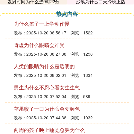
立时，自动转换为投资者的基金份额，即利息收入增
发射时间为什么选9时22分
沙漠为什么白天冷晚上热
加了投资者的认购份额。
热点内容
2、费率不同
基金在认购期间，上市公司为了尽快募集到资金，会
为什么孩子一上学动作慢
进行认购费率打折操作，导致其认购费率一般要低于
发布：2025-10-20 08:58:17
浏览：1522
基金申购费率。
肾虚为什么眼睛会难受
3、交易方式上的不同
基金认购之后，投资者需要等到基金封闭期结束之
发布：2025-10-20 08:27:38
浏览：1256
后，才能进行赎回操作，而基金申购，一般在下一个
人类的眼睛为什么是透明的
交易日，投资者才能进行卖出操作，同时，基金认购
之后存在较久的封闭期，这会增加投资者持有基金的
发布：2025-10-20 08:02:01
浏览：1334
不确定性风险。
男生为什么不忍心看女生生气
发布：2025-10-20 07:52:04
浏览：589
苹果咬了一口为什么会变颜色
发布：2025-10-20 07:44:38
浏览：1032
两周的孩子晚上睡觉总哭为什么