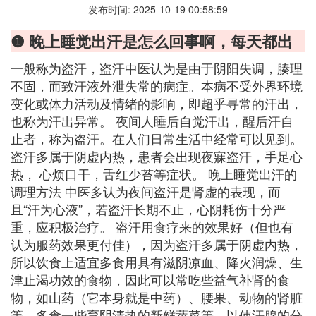
发布时间: 2025-10-19 00:58:59
❶ 晚上睡觉出汗是怎么回事啊，每天都出
一般称为盗汗，盗汗中医认为是由于阴阳失调，腠理
不固，而致汗液外泄失常的病症。本病不受外界环境
变化或体力活动及情绪的影响，即超乎寻常的汗出，
也称为汗出异常。 夜间人睡后自觉汗出，醒后汗自
止者，称为盗汗。在人们日常生活中经常可以见到。
盗汗多属于阴虚内热，患者会出现夜寐盗汗，手足心
热， 心烦口干，舌红少苔等症状。 晚上睡觉出汗的
调理方法 中医多认为夜间盗汗是肾虚的表现，而
且“汗为心液”，若盗汗长期不止，心阴耗伤十分严
重，应积极治疗。 盗汗用食疗来的效果好（但也有
认为服药效果更付佳），因为盗汗多属于阴虚内热，
所以饮食上适宜多食用具有滋阴凉血、降火润燥、生
津止渴功效的食物，因此可以常吃些益气补肾的食
物，如山药（它本身就是中药）、腰果、动物的肾脏
等，多食一些育阴清热的新鲜蔬菜等，以使汗腺的分