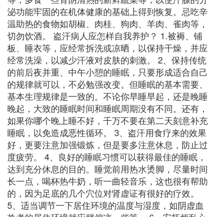
泌功能牢固的在机体健康的基础上得到恢复。忌吃辛
温助热的食物如胡椒、肉桂、狗肉、羊肉、雀肉等，
切勿饮酒。 盗汗病人应怎样自我养护？ 1.被褥、铺
板、睡衣等，应经常拆洗或凉晒，以保持干燥，并应
经常洗澡，以减少汗液对皮肤的刺激。 2、保持传统
的前后夜并重、中午小憩的睡眠，只要形成适合自己
的规律就可以，不必勉强改变。但睡眠的基本需要、
基本生理规律是一致的。不论你早睡早起，还是晚睡
晚起，大致的睡眠时间和睡眠周期没有不同。还有，
如果你哪个晚上睡不好，千万不要在第二天刻意补充
睡眠，以免造成恶性循环。 3、盗汗用食疗来的效果
好，更要注意加强锻炼，但是要多注意休息，防止过
度疲劳。 4、良好的睡眠习惯可以获得最佳的睡眠，
达到充分休息的目的。睡觉前用热水烫脚，尽量时间
长一点，喝杯热牛奶，听一曲轻音乐，这也很有帮助
的，因为足底的几个穴位对肾虚证有很好的疗效。
5、适当调节一下居住环境的温度与湿度，如阴虚血