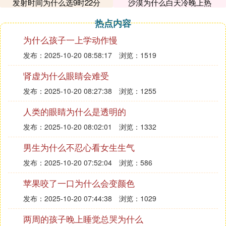
发射时间为什么选9时22分
沙漠为什么白天冷晚上热
通勇士就是王者，再去通王者就是噩梦。
热点内容
⑹ dnf刷深渊有规律吗
为什么孩子一上学动作慢
深渊到底刷哪好 理性分析时空裂缝和时间广场，深
发布：2025-10-20 08:58:17
浏览：1519
渊到底刷哪里好?今天我们就来下分析下时空裂缝和
普通魔界深渊吧。
肾虚为什么眼睛会难受
首先呢，不管是时空裂缝光头广场还是魔界裂隙都是
发布：2025-10-20 08:27:38
浏览：1255
可以让人毕业的，一切都取决于你的脸，但我们依然
人类的眼睛为什么是透明的
能感受到具体的爆率。
魔界裂缝曾经是一个神奇的地方，但很遗憾的是爆率
发布：2025-10-20 08:02:01
浏览：1332
被砍不说，还被极大的限制了次数，一天三次，基本
男生为什么不忍心看女生生气
一个星期能闪一下就不错了，只能做为一个添头，所
以不予讨论。
发布：2025-10-20 07:52:04
浏览：586
官 方公布的爆率为普通深渊6%
苹果咬了一口为什么会变颜色
时空裂缝10%
发布：2025-10-20 07:44:38
浏览：1029
根据我这么久的深渊历程来看，这个爆率是非常符合
实际情况的。
两周的孩子晚上睡觉总哭为什么