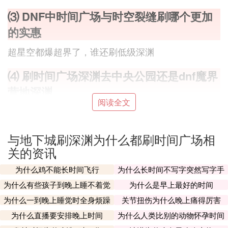
⑶ DNF中时间广场与时空裂缝刷哪个更加
的实惠
超星空都爆超界了，谁还刷低级深渊
⑷ 刷时间广场深渊去中央公园还是dnf魔界
营地深渊
阅读全文
不一样吗？
真是奇怪
就是这样了
与地下城刷深渊为什么都刷时间广场相
都是看运气的 只要是90级的深渊就可以了
关的资讯
满意采纳
为什么鸡不能长时间飞行
为什么长时间不写字突然写字手
会不习惯
⑸ 地下城与勇士时间广场深渊怎么能打噩
为什么有些孩子到晚上睡不着觉
为什么是早上最好的时间
梦模式
为什么一到晚上睡觉时全身烦躁
关节扭伤为什么晚上痛得厉害
为什么直播要安排晚上时间
为什么人类比别的动物怀孕时间
普通刷通关，会开冒险，再去通冒险勇士，接着在去
长