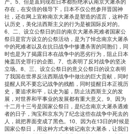
产。5、但是直到现在日本都拒绝承认南京大屠杀的
存在，在安倍的领导下，日本不仅公然参拜晋国神
社，还在网上宣称南京大屠杀是塑造的谎言，这种否
认历史，美化法西斯主义的行为是被国际反对的。
6、二、设立公祭日的目的南京大屠杀死难者国家公
祭日是官方设立的公祭活动，是为了悼念南京大屠杀
中的死难者以及在抗日战争中惨遭杀害的同胞们，同
时也是为了揭露日本在战争中的恶劣行为，阻止日本
掩盖历史罪行的企图。7、也表明了反对战争的坚决
立场。8、三、设立公祭日的意义公祭日的设立表明
了我国在世界反法西斯战争中做出的巨大贡献，同时
提醒人民不要忘记战争的残酷，同时提醒日本正视历
史，要追求和平，以史为鉴，防止法西斯主义的发
展，对世界和平事业的发展都有重大意义。9、因为
十二月十三号是国家公祭日，是纪念南京大屠杀遇难
者的日子，淘宝和京东为了纪念这些在战争中死去的
人，就把界面变成了黑色。10、因为在13日的时候是
国家公祭日，用这种方式来铭记南京大屠杀，让我们