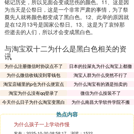
铭记历史，所以见面会变成悲伤的颜色。11、这是因
为当天是公祭日，这是一个非常严肃的事情，为了祭
奠先人就将颜色都变成了黑白色。12、此举的原因就
是在12月13号是国家公祭日。13、这是为了哀悼那
些逝去的人们，所以才会变成黑白色。
与淘宝双十二为什么是黑白色相关的资
讯
为什么注册微信时协议点不了
日本的拉屎丸为什么淘宝上都撤
了
为什么微信收钱没到零钱包
淘宝人群为什么突然不行了
淘宝店铺里的p仓为什么便宜点
为什么淘宝有的酒是拍卖的
淘宝为什么没有qq登录了
微信为什么按装不了
今天什么日子为什么淘宝变黑白
为什么南昌大学软件学院不搬
了
热点内容
为什么孩子一上学动作慢
发布：2025-10-20 08:58:17
浏览：1522