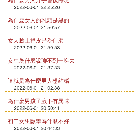
2022-06-01 22:25:26
為什麼女人的乳頭是黑的
2022-06-01 21:50:57
女人臉上掉皮是為什麼
2022-06-01 21:50:53
女生為什麼說聊不到一塊去
2022-06-01 21:37:33
這就是為什麼男人想結婚
2022-06-01 21:02:38
為什麼男孩子腋下有異味
2022-06-01 20:50:41
初二女生數學為什麼不好
2022-06-01 20:44:33