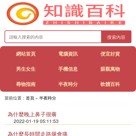
搜索內容
網站首頁
電腦資訊
便宜好貨
男生女生
手機信息
眼觀萬物
尋物指南
半夜時分
軟體百科
當前位置：
首頁
»
半夜時分
為什麼晚上鼻子很癢
2022-01-19 05:11:53
為什麼長時間走路腿會痛