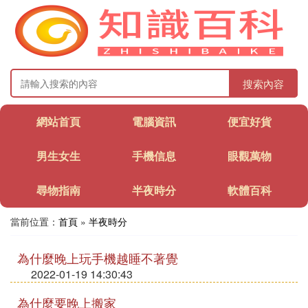
搜索內容
網站首頁
電腦資訊
便宜好貨
男生女生
手機信息
眼觀萬物
尋物指南
半夜時分
軟體百科
當前位置：
首頁
»
半夜時分
為什麼晚上玩手機越睡不著覺
2022-01-19 14:30:43
為什麼要晚上搬家