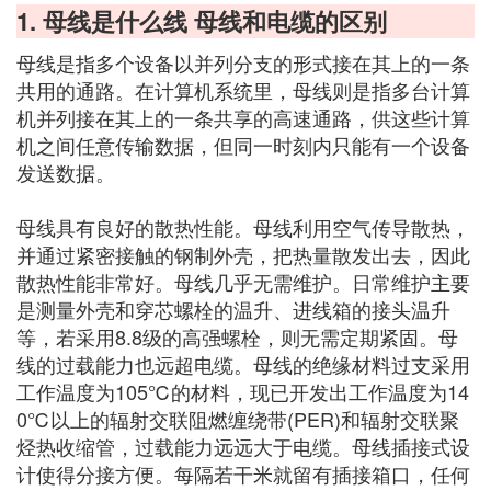
1. 母线是什么线 母线和电缆的区别
母线是指多个设备以并列分支的形式接在其上的一条
共用的通路。在计算机系统里，母线则是指多台计算
机并列接在其上的一条共享的高速通路，供这些计算
机之间任意传输数据，但同一时刻内只能有一个设备
发送数据。
母线具有良好的散热性能。母线利用空气传导散热，
并通过紧密接触的钢制外壳，把热量散发出去，因此
散热性能非常好。母线几乎无需维护。日常维护主要
是测量外壳和穿芯螺栓的温升、进线箱的接头温升
等，若采用8.8级的高强螺栓，则无需定期紧固。母
线的过载能力也远超电缆。母线的绝缘材料过支采用
工作温度为105℃的材料，现已开发出工作温度为14
0℃以上的辐射交联阻燃缠绕带(PER)和辐射交联聚
烃热收缩管，过载能力远远大于电缆。母线插接式设
计使得分接方便。每隔若干米就留有插接箱口，任何