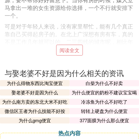
马拿出一堆的女生资源给你选择，一个不行就安排下
一个。
可是对于年轻人来说，没有家里帮忙，能有几个真正
靠自己买得起房子的。在北上广深想有房有车，真的
不是工作几年就可以的。二三四线的城市呢，相比年
轻人的工资，要买房买车也有很大难度的。
阅读全文
面对现在高昂的房价，相信很多人都和我一样，都没
有了奋斗的希望了，看看自己的余额在看看房子的价
与娶老婆不好是因为什么相关的资讯
格，瞬间就感觉到贫富差距的可怕了。当然结婚还有
彩礼、婚戒、酒席等等，啥都需要钱的，这个时代，
为什么得物东西比淘宝便宜
白柴为什么不好卖
没钱真的和谁都不合适啊。结婚的成本太高了。
娶老婆不好是因为什么
为什么便宜的奶粉不建议宝宝喝
为什么南方卖的东北大米不好吃
2、结婚的要求太多了
冷冻鱼为什么不好吃了
微信区王者为什么技能不好按
转转上硬盘为什么便宜
年龄大了之后，发现找对象是越来越难了，因为要求
得越来越多。身高、颜值、工作、家庭情况等等一系
为什么gmg便宜
377面膜为什么那么便宜
列的要求。要真正找到满意的基本不可能了，找个差
热点内容
不多的都是特别困难的。结婚和恋爱不同，除了自己