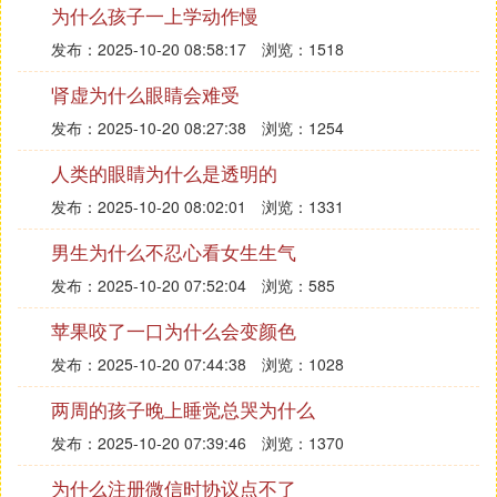
为什么孩子一上学动作慢
的各种要求以外，还有父母的各种要求。
发布：2025-10-20 08:58:17
浏览：1518
要结婚就变得特别的现实，不仅考虑现在是否有车有
房的，还要考虑结婚以后养家糊口，养老人、养孩子
肾虚为什么眼睛会难受
等等一系列的问题。有时候想多了就更难结婚了，还
发布：2025-10-20 08:27:38
浏览：1254
是年轻时候的好，傻傻的忽悠一个傻傻的结婚就好
了，年龄越大顾虑的就越多，最后要脱单就越难了。
人类的眼睛为什么是透明的
发布：2025-10-20 08:02:01
浏览：1331
3、结婚的对象难找
男生为什么不忍心看女生生气
年龄越大，发现身边能认识的人基本大多都成家了，
要找到合适满意的越来越困难了。平时忙着工作加
发布：2025-10-20 07:52:04
浏览：585
班，生活轨迹也就剩下公司和家两点一线的。基本相
苹果咬了一口为什么会变颜色
亲已经成了脱单的唯一渠道了。可是每次相亲介绍的
发布：2025-10-20 07:44:38
浏览：1028
都啥歪瓜裂枣的，很多女生自己长得丑还特么要求特
别高的。
两周的孩子晚上睡觉总哭为什么
基本现在相亲，只要是单身的都拉出来见见，广撒网
发布：2025-10-20 07:39:46
浏览：1370
期待能遇到个眼瞎的看上我。可是相亲的成本也是很
为什么注册微信时协议点不了
高的，吃饭看电影的都是要花钱的，而且很多都是见