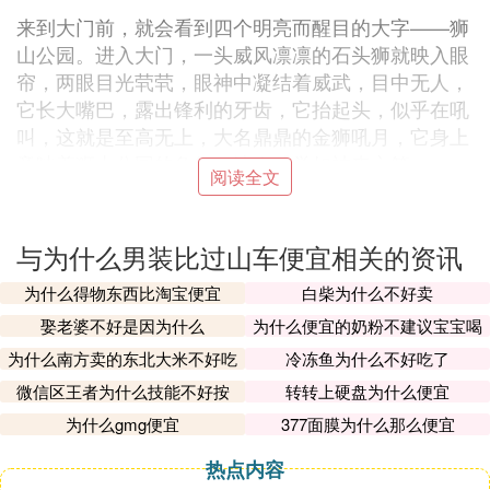
来到大门前，就会看到四个明亮而醒目的大字——狮
山公园。进入大门，一头威风凛凛的石头狮就映入眼
帘，两眼目光茕茕，眼神中凝结着威武，目中无人，
它长大嘴巴，露出锋利的牙齿，它抬起头，似乎在吼
叫，这就是至高无上，大名鼎鼎的金狮吼月，它身上
意味着狮山公园的象征，让人感觉如神来之笔。
阅读全文
沿着陡峭的石级往上走，就会看到各式各样的亭子，
上面都画着五彩缤纷，颜色各异的画，令人眼花缭
与为什么男装比过山车便宜相关的资讯
乱。鹅软石铺成的石级真好看，整整齐齐，小草还闹
着玩捉迷藏，藏在里面，钻出脑袋，向微风彬彬有礼
为什么得物东西比淘宝便宜
白柴为什么不好卖
地频频点头，微风吹在脸颊上，绿油油的小草就随风
娶老婆不好是因为什么
为什么便宜的奶粉不建议宝宝喝
飘动，翩翩起舞。
为什么南方卖的东北大米不好吃
冷冻鱼为什么不好吃了
阳光像箭一样穿梭在树叶中，周围的大树笔直笔直的
微信区王者为什么技能不好按
转转上硬盘为什么便宜
站着，好似一位死心踏地为革命奋斗的战士。小花绽
为什么gmg便宜
377面膜为什么那么便宜
开笑容，红仆仆的脸蛋映忖在太阳的大脸庞上，绿草
如茵，繁花似锦，真漂亮！这里的雕像数不胜数，每
热点内容
个都栩栩如生，惟妙惟肖，但我最喜欢的就是花木兰