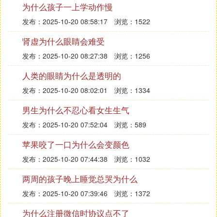
为什么孩子一上学动作慢
了，她女扮男装，替父从军，是巾帼鼎鼎大名的英
雄！周围画有一个游乐场，可以自由自在玩个够。
发布：2025-10-20 08:58:17
浏览：1522
再在这里鸟瞰下方，一辆辆蚂蚁般的汽车川流不息，
肾虚为什么眼睛会难受
来来往往，一座座高楼大厦拔地而起，一片片草地令
发布：2025-10-20 08:27:38
浏览：1256
人心旷神怡。我爱狮山公园更爱金乡。
人类的眼睛为什么是透明的
2. 作文狮山公园,模仿四年级的颐和园写的,5到6
发布：2025-10-20 08:02:01
浏览：1334
个地方等,不少于5
男生为什么不忍心看女生生气
今天阳光明媚，万里无云，妈妈带着姥爷和我去逛张
公山公园，听说“国际冰灯冰雕艺术节”在公园里举
发布：2025-10-20 07:52:04
浏览：589
办。
苹果咬了一口为什么会变颜色
上午九点整，我们拿着照相机，提着矿泉水就准时出
发布：2025-10-20 07:44:38
浏览：1032
发了。公园里已经来了许多人，也许是节日放假的原
因吧。
两周的孩子晚上睡觉总哭为什么
一进公园我们就急不可待地直奔冰雕馆，在馆前每个
发布：2025-10-20 07:39:46
浏览：1372
人都穿上了厚厚的棉大衣，当工作人员打开冰雕馆的
为什么注册微信时协议点不了