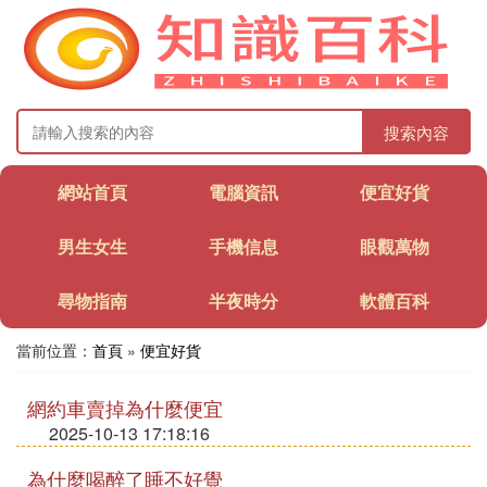
搜索內容
網站首頁
電腦資訊
便宜好貨
男生女生
手機信息
眼觀萬物
尋物指南
半夜時分
軟體百科
當前位置：
首頁
»
便宜好貨
網約車賣掉為什麼便宜
2025-10-13 17:18:16
為什麼喝醉了睡不好覺